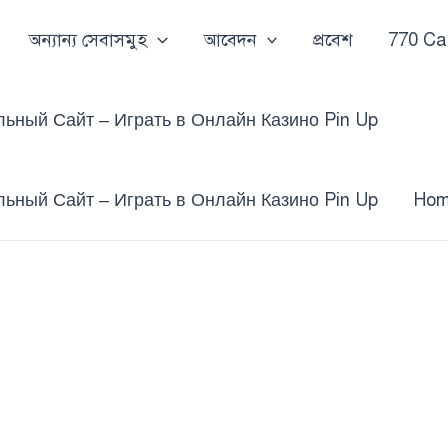
অন্যান্য সেবাসমুহ
আবেদন
প্রবেশ
770 Cas
ьный Сайт – Играть в Онлайн Казино Pin Up
ьный Сайт – Играть в Онлайн Казино Pin Up
Ho