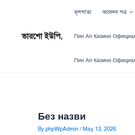
মূলপাতা
আবেদন পত্র
ভারশো ইউপি,
Пин Ап Казино Официал
Пин Ап Казино Официал
Без назви
By
phpWpAdmin
/
May 13, 2026