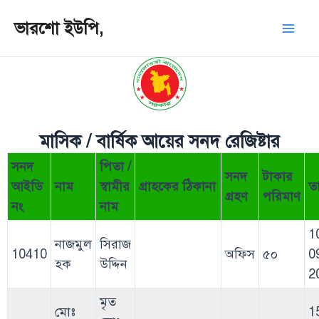
ভারশো ইউপি,
মাসিক / বার্ষিক আয়ের সনদ রেজিষ্টার
সনদ
পিতা /
সনদ
টাকার
আইডি
নাম
স্বামীর
গ্রাহকের ঠিকানা
ত
গ্রহণ
পরিমাণ
নং
নাম
1
নাজমুল
সিরাজ
10410
অফিস
৫০
0
হক
উদ্দিন
2
মৃত
মোঃ
1