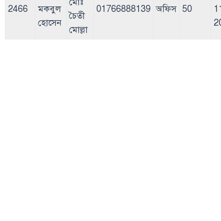
মোঃ
2466
মকবুল
01766888139
অফিস
50
1
চৈতী
হোসেন
2
মোল্লা