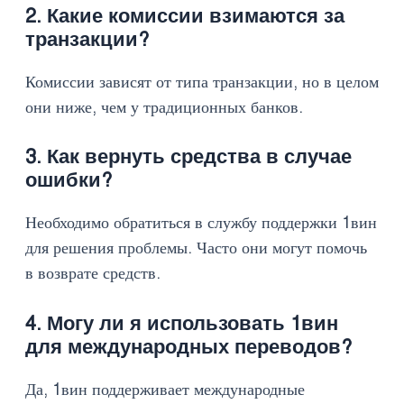
2. Какие комиссии взимаются за
транзакции?
Комиссии зависят от типа транзакции, но в целом
они ниже, чем у традиционных банков.
3. Как вернуть средства в случае
ошибки?
Необходимо обратиться в службу поддержки 1вин
для решения проблемы. Часто они могут помочь
в возврате средств.
4. Могу ли я использовать 1вин
для международных переводов?
Да, 1вин поддерживает международные