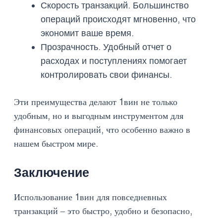
Скорость транзакций. Большинство
операций происходят мгновенно, что
экономит ваше время.
Прозрачность. Удобный отчет о
расходах и поступлениях помогает
контролировать свои финансы.
Эти преимущества делают 1вин не только
удобным, но и выгодным инструментом для
финансовых операций, что особенно важно в
нашем быстром мире.
Заключение
Использование 1вин для повседневных
транзакций – это быстро, удобно и безопасно,