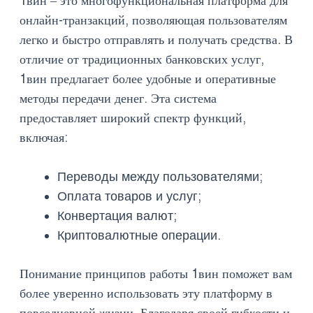
1вин – это многофункциональная платформа для
онлайн-транзакций, позволяющая пользователям
легко и быстро отправлять и получать средства. В
отличие от традиционных банковских услуг,
1вин предлагает более удобные и оперативные
методы передачи денег. Эта система
предоставляет широкий спектр функций,
включая:
Переводы между пользователями;
Оплата товаров и услуг;
Конвертация валют;
Криптовалютные операции.
Понимание принципов работы 1вин поможет вам
более уверенно использовать эту платформу в