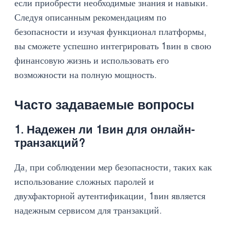
если приобрести необходимые знания и навыки.
Следуя описанным рекомендациям по
безопасности и изучая функционал платформы,
вы сможете успешно интегрировать 1вин в свою
финансовую жизнь и использовать его
возможности на полную мощность.
Часто задаваемые вопросы
1. Надежен ли 1вин для онлайн-
транзакций?
Да, при соблюдении мер безопасности, таких как
использование сложных паролей и
двухфакторной аутентификации, 1вин является
надежным сервисом для транзакций.