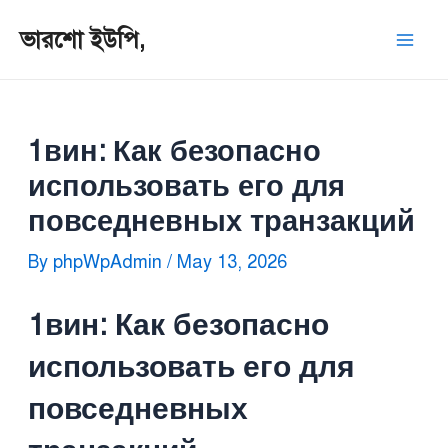
ভারশো ইউপি,
1вин: Как безопасно
использовать его для
повседневных транзакций
By
phpWpAdmin
/
May 13, 2026
1вин: Как безопасно
использовать его для
повседневных