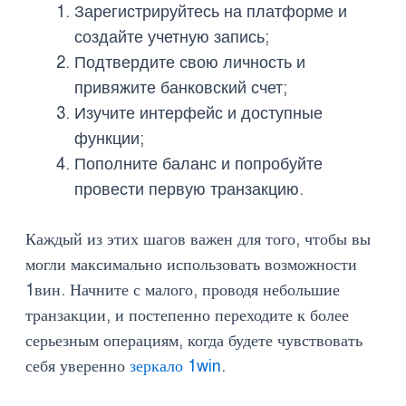
Зарегистрируйтесь на платформе и
создайте учетную запись;
Подтвердите свою личность и
привяжите банковский счет;
Изучите интерфейс и доступные
функции;
Пополните баланс и попробуйте
провести первую транзакцию.
Каждый из этих шагов важен для того, чтобы вы
могли максимально использовать возможности
1вин. Начните с малого, проводя небольшие
транзакции, и постепенно переходите к более
серьезным операциям, когда будете чувствовать
себя уверенно
зеркало 1win
.