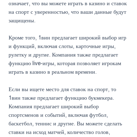
означает, что вы можете играть в казино и ставок
на спорт с уверенностью, что ваши данные будут
защищены.
Кроме того, 1вин предлагает широкий выбор игр
и функций, включая слоты, карточные игры,
рулетку и другие. Компания также предлагает
функцию live-игры, которая позволяет игрокам
играть в казино в реальном времени.
Если вы ищете место для ставок на спорт, то
1вин также предлагает функцию букмекера.
Компания предлагает широкий выбор
спортсменов и событий, включая футбол,
баскетбол, теннис и другие. Вы можете сделать
ставки на исход матчей, количество голов,