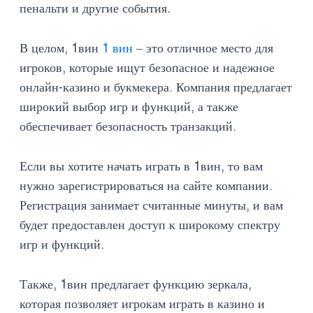
пенальти и другие события.
В целом, 1вин
1 вин
– это отличное место для
игроков, которые ищут безопасное и надежное
онлайн-казино и букмекера. Компания предлагает
широкий выбор игр и функций, а также
обеспечивает безопасность транзакций.
Если вы хотите начать играть в 1вин, то вам
нужно зарегистрироваться на сайте компании.
Регистрация занимает считанные минуты, и вам
будет предоставлен доступ к широкому спектру
игр и функций.
Также, 1вин предлагает функцию зеркала,
которая позволяет игрокам играть в казино и