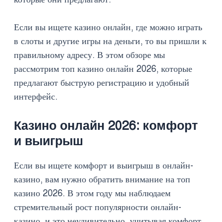
Если вы ищете казино онлайн, где можно играть
в слоты и другие игры на деньги, то вы пришли к
правильному адресу. В этом обзоре мы
рассмотрим топ казино онлайн 2026, которые
предлагают быструю регистрацию и удобный
интерфейс.
Казино онлайн 2026: комфорт
и выигрыш
Если вы ищете комфорт и выигрыш в онлайн-
казино, вам нужно обратить внимание на топ
казино 2026. В этом году мы наблюдаем
стремительный рост популярности онлайн-
казино, и это неудивительно, учитывая комфорт