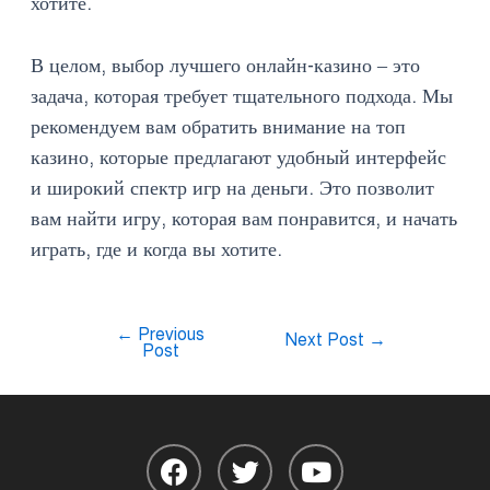
хотите.
В целом, выбор лучшего онлайн-казино – это
задача, которая требует тщательного подхода. Мы
рекомендуем вам обратить внимание на топ
казино, которые предлагают удобный интерфейс
и широкий спектр игр на деньги. Это позволит
вам найти игру, которая вам понравится, и начать
играть, где и когда вы хотите.
←
Previous
Next Post
→
Post