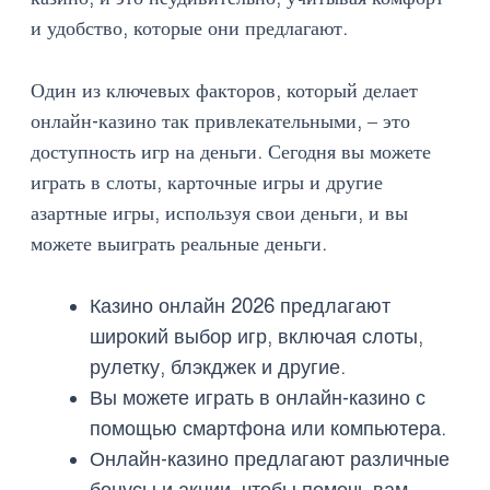
и удобство, которые они предлагают.
Один из ключевых факторов, который делает
онлайн-казино так привлекательными, – это
доступность игр на деньги. Сегодня вы можете
играть в слоты, карточные игры и другие
азартные игры, используя свои деньги, и вы
можете выиграть реальные деньги.
Казино онлайн 2026 предлагают
широкий выбор игр, включая слоты,
рулетку, блэкджек и другие.
Вы можете играть в онлайн-казино с
помощью смартфона или компьютера.
Онлайн-казино предлагают различные
бонусы и акции, чтобы помочь вам