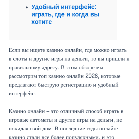
Удобный интерфейс:
играть, где и когда вы
хотите
Если вы ищете казино онлайн, где можно играть
в слоты и другие игры на деньги, то вы пришли к
правильному адресу. В этом обзоре мы
рассмотрим топ казино онлайн 2026, которые
предлагают быструю регистрацию и удобный
интерфейс.
Казино онлайн – это отличный способ играть в
игровые автоматы и другие игры на деньги, не
покидая свой дом. В последние годы онлайн-
казино стали все более популярными, и это