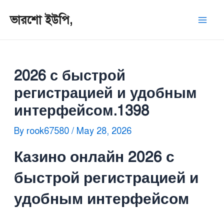
ভারশো ইউপি,
2026 с быстрой
регистрацией и удобным
интерфейсом.1398
By
rook67580
/
May 28, 2026
Казино онлайн 2026 с
быстрой регистрацией и
удобным интерфейсом