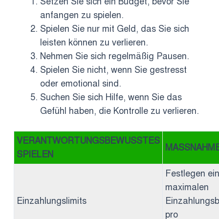
Setzen Sie sich ein Budget, bevor Sie
anfangen zu spielen.
Spielen Sie nur mit Geld, das Sie sich
leisten können zu verlieren.
Nehmen Sie sich regelmäßig Pausen.
Spielen Sie nicht, wenn Sie gestresst
oder emotional sind.
Suchen Sie sich Hilfe, wenn Sie das
Gefühl haben, die Kontrolle zu verlieren.
VERANTWORTUNGSBEWUSSTES
MASSNAHME
SPIELEN
Festlegen ei
maximalen
Einzahlungslimits
Einzahlungsb
pro