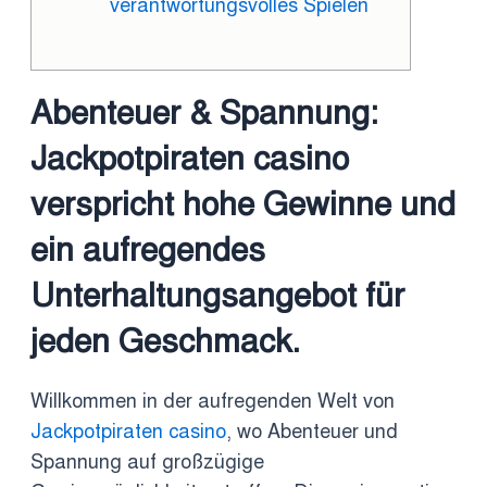
verantwortungsvolles Spielen
Abenteuer & Spannung:
Jackpotpiraten casino
verspricht hohe Gewinne und
ein aufregendes
Unterhaltungsangebot für
jeden Geschmack.
Willkommen in der aufregenden Welt von
Jackpotpiraten casino
, wo Abenteuer und
Spannung auf großzügige