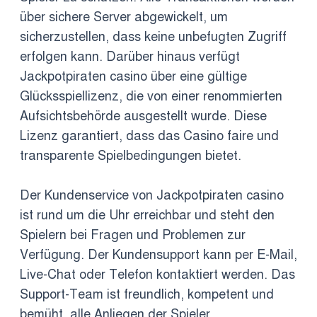
über sichere Server abgewickelt, um
sicherzustellen, dass keine unbefugten Zugriff
erfolgen kann. Darüber hinaus verfügt
Jackpotpiraten casino über eine gültige
Glücksspiellizenz, die von einer renommierten
Aufsichtsbehörde ausgestellt wurde. Diese
Lizenz garantiert, dass das Casino faire und
transparente Spielbedingungen bietet.
Der Kundenservice von Jackpotpiraten casino
ist rund um die Uhr erreichbar und steht den
Spielern bei Fragen und Problemen zur
Verfügung. Der Kundensupport kann per E-Mail,
Live-Chat oder Telefon kontaktiert werden. Das
Support-Team ist freundlich, kompetent und
bemüht, alle Anliegen der Spieler