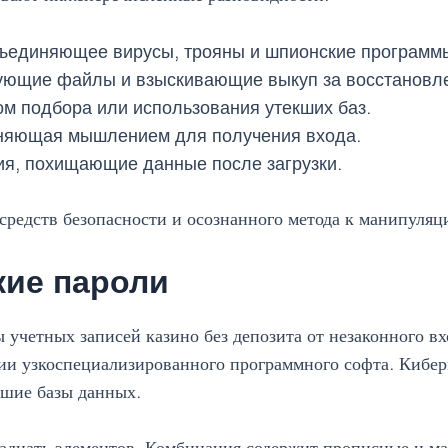
бъединяющее вирусы, трояны и шпионские программ
ующие файлы и взыскивающие выкуп за восстановл
ом подбора или использования утекших баз.
няющая мышлением для получения входа.
я, похищающие данные после загрузки.
средств безопасности и осознанного метода к манипуляц
кие пароли
 учетных записей казино без депозита от незаконного в
вии узкоспециализированного программного софта. Кибе
кшие базы данных.