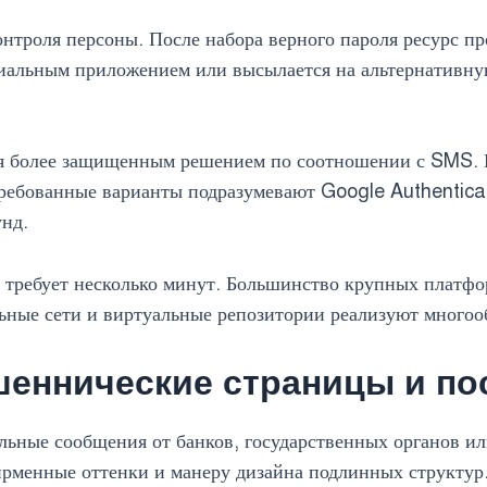
нтроля персоны. После набора верного пароля ресурс пр
иальным приложением или высылается на альтернативную
я более защищенным решением по соотношении с SMS. 
требованные варианты подразумевают Google Authentica
унд.
требует несколько минут. Большинство крупных платфор
ные сети и виртуальные репозитории реализуют многоо
шеннические страницы и по
ные сообщения от банков, государственных органов ил
менные оттенки и манеру дизайна подлинных структур.