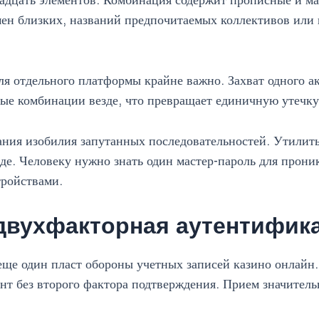
адцать элементов. Комбинация содержит прописные и ма
мен близких, названий предпочитаемых коллективов или
я отдельного платформы крайне важно. Захват одного ак
ые комбинации везде, что превращает единичную утечку
ния изобилия запутанных последовательностей. Утилит
е. Человеку нужно знать один мастер-пароль для прони
ройствами.
двухфакторная аутентифик
еще один пласт обороны учетных записей казино онлайн
нт без второго фактора подтверждения. Прием значитель