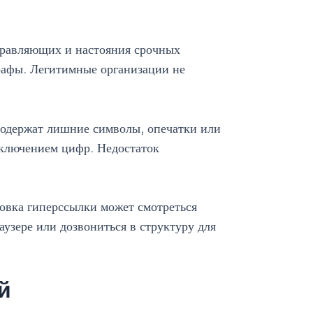
правляющих и настояния срочных
рафы. Легитимные организации не
содержат лишние символы, опечатки или
включением цифр. Недостаток
овка гиперссылки может смотреться
аузере или дозвониться в структуру для
й