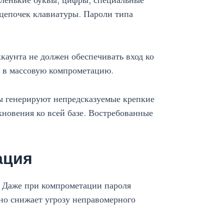
ленькие буквы, цифры, специальные
 цепочек клавиатуры. Пароли типа
каунта не должен обеспечивать вход ко
 в массовую компрометацию.
ы генерируют непредсказуемые крепкие
кновения ко всей базе. Востребованные
ация
. Даже при компрометации пароля
но снижает угрозу неправомерного