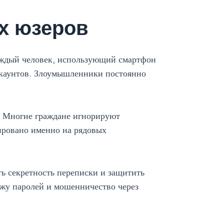
х юзеров
аждый человек, использующий смартфон
аккаунтов. Злоумышленники постоянно
. Многие граждане игнорируют
ировано именно на рядовых
ть секретность переписки и защитить
ажу паролей и мошенничество через