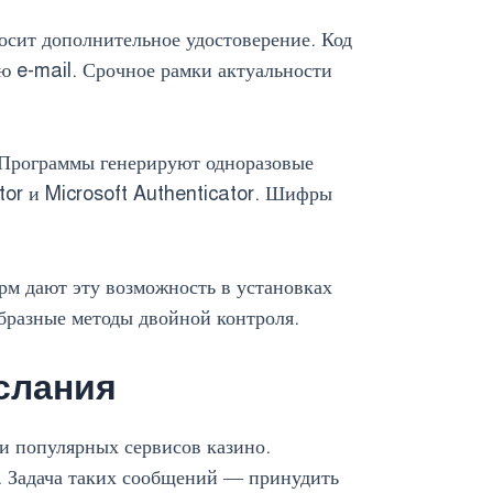
осит дополнительное удостоверение. Код
 e-mail. Срочное рамки актуальности
Программы генерируют одноразовые
tor и Microsoft Authenticator. Шифры
м дают эту возможность в установках
бразные методы двойной контроля.
слания
и популярных сервисов казино.
 Задача таких сообщений — принудить