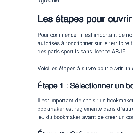
agréable.
Les étapes pour ouvri
Pour commencer, il est important de n
autorisés à fonctionner sur le territoir
des paris sportifs sans licence ARJEL.
Voici les étapes à suivre pour ouvrir un
Étape 1 : Sélectionner un 
Il est important de choisir un bookmaker
bookmaker est réglementé dans d’autres 
jeu du bookmaker avant de créer un co