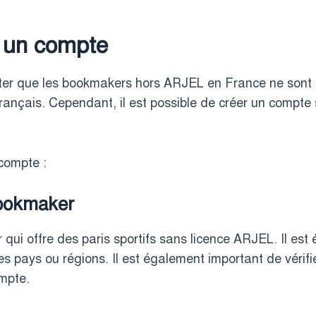
r un compte
oter que les bookmakers hors ARJEL en France ne sont 
e français. Cependant, il est possible de créer un compt
 compte :
bookmaker
 qui offre des paris sportifs sans licence ARJEL. Il est 
pays ou régions. Il est également important de vérifier
mpte.