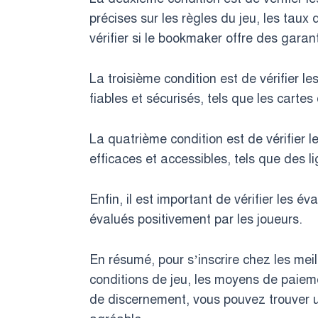
précises sur les règles du jeu, les taux
vérifier si le bookmaker offre des garant
La troisième condition est de vérifier
fiables et sécurisés, tels que les cartes
La quatrième condition est de vérifier 
efficaces et accessibles, tels que des 
Enfin, il est important de vérifier les 
évalués positivement par les joueurs.
En résumé, pour s’inscrire chez les meil
conditions de jeu, les moyens de paieme
de discernement, vous pouvez trouver u