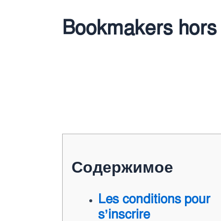
Bookmakers hors 
Содержимое
Les conditions pour
s’inscrire