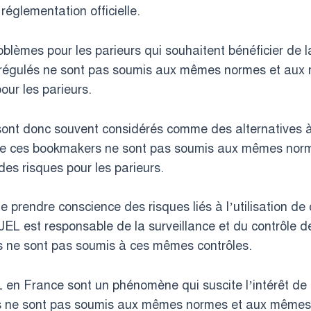
réglementation officielle.
lèmes pour les parieurs qui souhaitent bénéficier de la
n régulés ne sont pas soumis aux mêmes normes et aux
our les parieurs.
ont donc souvent considérés comme des alternatives à l
que ces bookmakers ne sont pas soumis aux mêmes nor
es risques pour les parieurs.
de prendre conscience des risques liés à l’utilisation d
EL est responsable de la surveillance et du contrôle 
s ne sont pas soumis à ces mêmes contrôles.
en France sont un phénomène qui suscite l’intérêt de 
s ne sont pas soumis aux mêmes normes et aux mêmes 