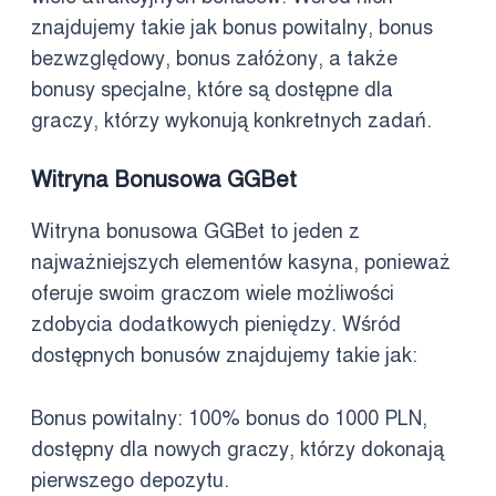
znajdujemy takie jak bonus powitalny, bonus
bezwzględowy, bonus załóżony, a także
bonusy specjalne, które są dostępne dla
graczy, którzy wykonują konkretnych zadań.
Witryna Bonusowa GGBet
Witryna bonusowa GGBet to jeden z
najważniejszych elementów kasyna, ponieważ
oferuje swoim graczom wiele możliwości
zdobycia dodatkowych pieniędzy. Wśród
dostępnych bonusów znajdujemy takie jak:
Bonus powitalny: 100% bonus do 1000 PLN,
dostępny dla nowych graczy, którzy dokonają
pierwszego depozytu.