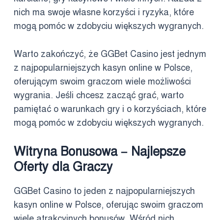
nich ma swoje własne korzyści i ryzyka, które
mogą pomóc w zdobyciu większych wygranych.
Warto zakończyć, że GGBet Casino jest jednym
z najpopularniejszych kasyn online w Polsce,
oferującym swoim graczom wiele możliwości
wygrania. Jeśli chcesz zacząć grać, warto
pamiętać o warunkach gry i o korzyściach, które
mogą pomóc w zdobyciu większych wygranych.
Witryna Bonusowa – Najlepsze
Oferty dla Graczy
GGBet Casino to jeden z najpopularniejszych
kasyn online w Polsce, oferując swoim graczom
wiele atrakcyjnych bonusów. Wśród nich