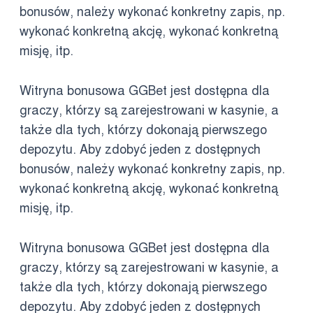
bonusów, należy wykonać konkretny zapis, np.
wykonać konkretną akcję, wykonać konkretną
misję, itp.
Witryna bonusowa GGBet jest dostępna dla
graczy, którzy są zarejestrowani w kasynie, a
także dla tych, którzy dokonają pierwszego
depozytu. Aby zdobyć jeden z dostępnych
bonusów, należy wykonać konkretny zapis, np.
wykonać konkretną akcję, wykonać konkretną
misję, itp.
Witryna bonusowa GGBet jest dostępna dla
graczy, którzy są zarejestrowani w kasynie, a
także dla tych, którzy dokonają pierwszego
depozytu. Aby zdobyć jeden z dostępnych