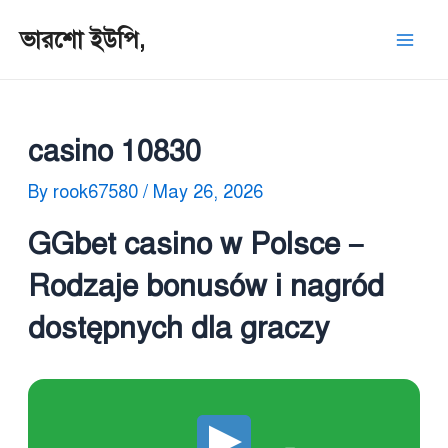
ভারশো ইউপি,
casino 10830
By
rook67580
/
May 26, 2026
GGbet casino w Polsce –
Rodzaje bonusów i nagród
dostępnych dla graczy