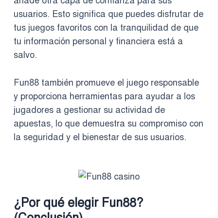
añade otra capa de confianza para sus
usuarios. Esto significa que puedes disfrutar de
tus juegos favoritos con la tranquilidad de que
tu información personal y financiera está a
salvo.
Fun88 también promueve el juego responsable
y proporciona herramientas para ayudar a los
jugadores a gestionar su actividad de
apuestas, lo que demuestra su compromiso con
la seguridad y el bienestar de sus usuarios.
¿Por qué elegir Fun88?
(Conclusión)