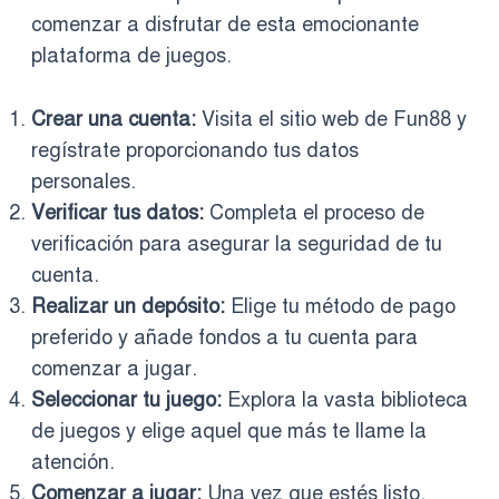
comenzar a disfrutar de esta emocionante
plataforma de juegos.
Crear una cuenta:
Visita el sitio web de Fun88 y
regístrate proporcionando tus datos
personales.
Verificar tus datos:
Completa el proceso de
verificación para asegurar la seguridad de tu
cuenta.
Realizar un depósito:
Elige tu método de pago
preferido y añade fondos a tu cuenta para
comenzar a jugar.
Seleccionar tu juego:
Explora la vasta biblioteca
de juegos y elige aquel que más te llame la
atención.
Comenzar a jugar:
Una vez que estés listo,