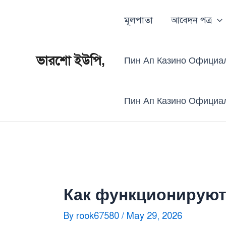
মূলপাতা
আবেদন পত্র
ভারশো ইউপি,
Пин Ап Казино Официал
Пин Ап Казино Официал
Как функционируют
By
rook67580
/
May 29, 2026