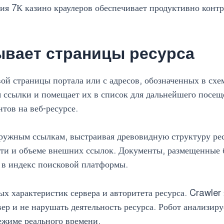
я 7К казино краулеров обеспечивает продуктивно контр
тывает страницы ресурса
вой страницы портала или с адресов, обозначенных в схе
ссылки и помещает их в список для дальнейшего посещ
тов на веб-ресурсе.
ружным ссылкам, выстраивая древовидную структуру рес
сти и объеме внешних ссылок. Документы, размещенные 
 в индекс поисковой платформы.
ых характеристик сервера и авторитета ресурса. Crawle
ер и не нарушать деятельность ресурса. Робот анализируе
ежиме реального времени.