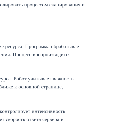
олировать процессом сканирования и
ме ресурса. Программа обрабатывает
ения. Процесс воспроизводится
урса. Робот учитывает важность
ближе к основной странице,
r контролирует интенсивность
т скорость ответа сервера и