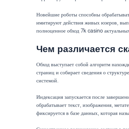
Новейшие роботы способны обрабатывать
имитируют действия живых юзеров, выпо
полноценное обход 7k casino актуальны
Чем различается с
Обход выступает собой алгоритм нахожд
страниц и собирает сведения о структур
системой.
Индексация запускается после завершен
обрабатывает текст, изображения, мета
фиксируется в базе данных, которая наз