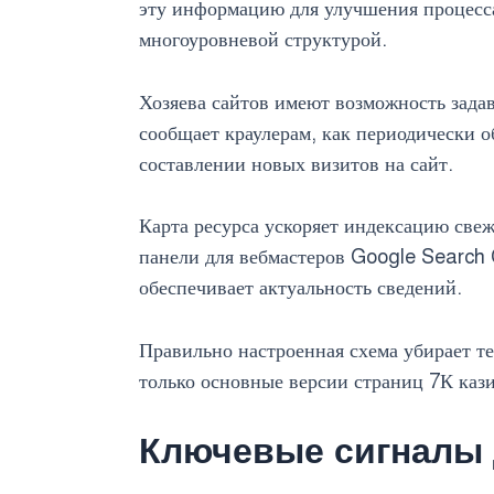
эту информацию для улучшения процесса
многоуровневой структурой.
Хозяева сайтов имеют возможность зада
сообщает краулерам, как периодически 
составлении новых визитов на сайт.
Карта ресурса ускоряет индексацию све
панели для вебмастеров Google Search 
обеспечивает актуальность сведений.
Правильно настроенная схема убирает т
только основные версии страниц 7К каз
Ключевые сигналы 