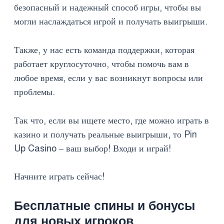
безопасный и надежный способ игры, чтобы вы
могли наслаждаться игрой и получать выигрыши.
Также, у нас есть команда поддержки, которая
работает круглосуточно, чтобы помочь вам в
любое время, если у вас возникнут вопросы или
проблемы.
Так что, если вы ищете место, где можно играть в
казино и получать реальные выигрыши, то Pin
Up Casino – ваш выбор! Входи и играй!
Начните играть сейчас!
Бесплатные спины и бонусы
для новых игроков