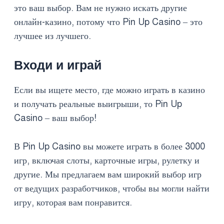
это ваш выбор. Вам не нужно искать другие
онлайн-казино, потому что Pin Up Casino – это
лучшее из лучшего.
Входи и играй
Если вы ищете место, где можно играть в казино
и получать реальные выигрыши, то Pin Up
Casino – ваш выбор!
В Pin Up Casino вы можете играть в более 3000
игр, включая слоты, карточные игры, рулетку и
другие. Мы предлагаем вам широкий выбор игр
от ведущих разработчиков, чтобы вы могли найти
игру, которая вам понравится.