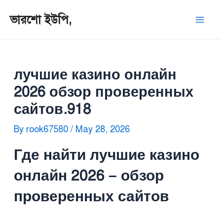
ভারশো ইউপি,
лучшие казино онлайн
2026 обзор проверенных
сайтов.918
By
rook67580
/
May 28, 2026
Где найти лучшие казино
онлайн 2026 – обзор
проверенных сайтов