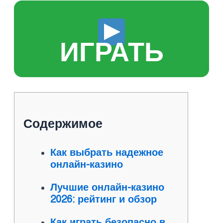
ИГРАТЬ
Содержимое
Как выбрать надежное
онлайн-казино
Лучшие онлайн-казино
2026: рейтинг и обзор
Как играть безопасно в