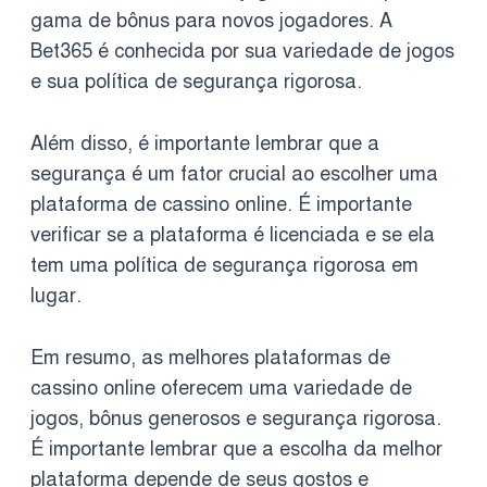
gama de bônus para novos jogadores. A
Bet365 é conhecida por sua variedade de jogos
e sua política de segurança rigorosa.
Além disso, é importante lembrar que a
segurança é um fator crucial ao escolher uma
plataforma de cassino online. É importante
verificar se a plataforma é licenciada e se ela
tem uma política de segurança rigorosa em
lugar.
Em resumo, as melhores plataformas de
cassino online oferecem uma variedade de
jogos, bônus generosos e segurança rigorosa.
É importante lembrar que a escolha da melhor
plataforma depende de seus gostos e