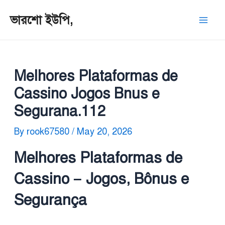
ভারশো ইউপি,
Melhores Plataformas de
Cassino Jogos Bnus e
Segurana.112
By
rook67580
/
May 20, 2026
Melhores Plataformas de
Cassino – Jogos, Bônus e
Segurança