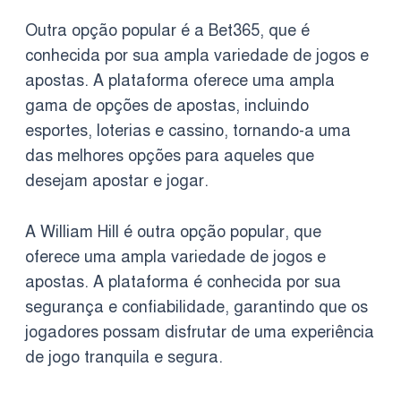
Outra opção popular é a Bet365, que é
conhecida por sua ampla variedade de jogos e
apostas. A plataforma oferece uma ampla
gama de opções de apostas, incluindo
esportes, loterias e cassino, tornando-a uma
das melhores opções para aqueles que
desejam apostar e jogar.
A William Hill é outra opção popular, que
oferece uma ampla variedade de jogos e
apostas. A plataforma é conhecida por sua
segurança e confiabilidade, garantindo que os
jogadores possam disfrutar de uma experiência
de jogo tranquila e segura.