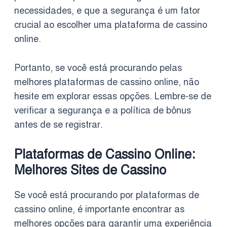
necessidades, e que a segurança é um fator
crucial ao escolher uma plataforma de cassino
online.
Portanto, se você está procurando pelas
melhores plataformas de cassino online, não
hesite em explorar essas opções. Lembre-se de
verificar a segurança e a política de bônus
antes de se registrar.
Plataformas de Cassino Online:
Melhores Sites de Cassino
Se você está procurando por plataformas de
cassino online, é importante encontrar as
melhores opções para garantir uma experiência