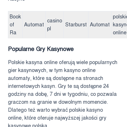
Book
polski
casino
of
Automat
Starburst
Automat
kasyn
pl
Ra
online
Popularne Gry Kasynowe
Polskie kasyna online oferują wiele popularnych
gier kasynowych, w tym kasyno online
automaty, które są dostępne na stronach
internetowych kasyn. Gry te są dostępne 24
godziny na dobę, 7 dni w tygodniu, co pozwala
graczom na granie w dowolnym momencie.
Dlatego też warto wybrać polskie kasyno
online, które oferuje najwyższej jakości gry
kasynowe polska.