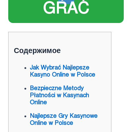
GRAĆ
Содержимое
Jak Wybrać Najlepsze
Kasyno Online w Polsce
Bezpieczne Metody
Płatności w Kasynach
Online
Najlepsze Gry Kasynowe
Online w Polsce