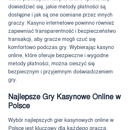
dowiedzieć się, jakie metody płatności są
dostępne i jak są one oceniane przez innych
graczy. Kasyno internetowe powinno również
zapewniać transparentność i bezpieczeństwo
transakcji, aby gracze mogli czuć się
komfortowo podczas gry. Wybierając kasyno
online, które oferuje bezpieczne i wygodne
metody płatności, można cieszyć się
bezpiecznym i przyjemnym doświadczeniem
gry.
Najlepsze Gry Kasynowe Online w
Polsce
Wybór najlepszych gier kasynowych online w
Polsce jest kluczowy dla każdego gracza.