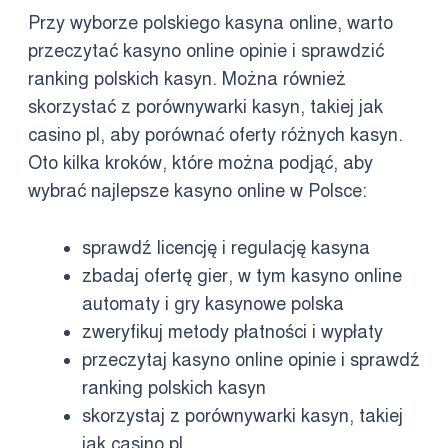
Przy wyborze polskiego kasyna online, warto
przeczytać kasyno online opinie i sprawdzić
ranking polskich kasyn. Można również
skorzystać z porównywarki kasyn, takiej jak
casino pl, aby porównać oferty różnych kasyn.
Oto kilka kroków, które można podjąć, aby
wybrać najlepsze kasyno online w Polsce:
sprawdź licencję i regulację kasyna
zbadaj ofertę gier, w tym kasyno online
automaty i gry kasynowe polska
zweryfikuj metody płatności i wypłaty
przeczytaj kasyno online opinie i sprawdź
ranking polskich kasyn
skorzystaj z porównywarki kasyn, takiej
jak casino pl