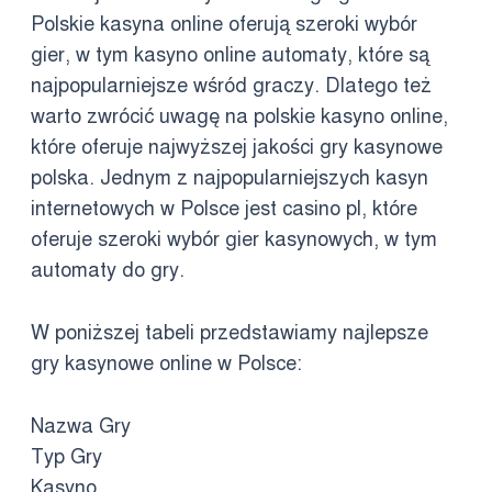
Polskie kasyna online oferują szeroki wybór
gier, w tym kasyno online automaty, które są
najpopularniejsze wśród graczy. Dlatego też
warto zwrócić uwagę na polskie kasyno online,
które oferuje najwyższej jakości gry kasynowe
polska. Jednym z najpopularniejszych kasyn
internetowych w Polsce jest casino pl, które
oferuje szeroki wybór gier kasynowych, w tym
automaty do gry.
W poniższej tabeli przedstawiamy najlepsze
gry kasynowe online w Polsce:
Nazwa Gry
Typ Gry
Kasyno