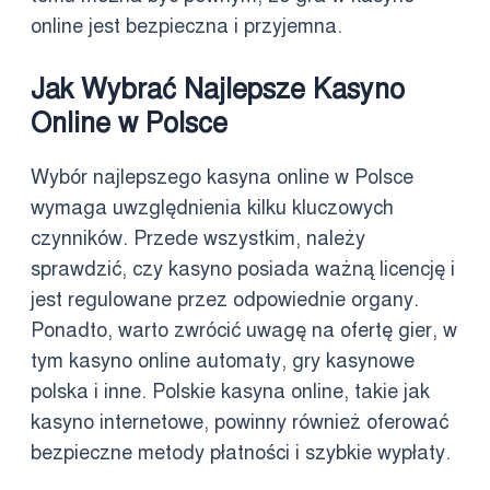
online jest bezpieczna i przyjemna.
Jak Wybrać Najlepsze Kasyno
Online w Polsce
Wybór najlepszego kasyna online w Polsce
wymaga uwzględnienia kilku kluczowych
czynników. Przede wszystkim, należy
sprawdzić, czy kasyno posiada ważną licencję i
jest regulowane przez odpowiednie organy.
Ponadto, warto zwrócić uwagę na ofertę gier, w
tym kasyno online automaty, gry kasynowe
polska i inne. Polskie kasyna online, takie jak
kasyno internetowe, powinny również oferować
bezpieczne metody płatności i szybkie wypłaty.