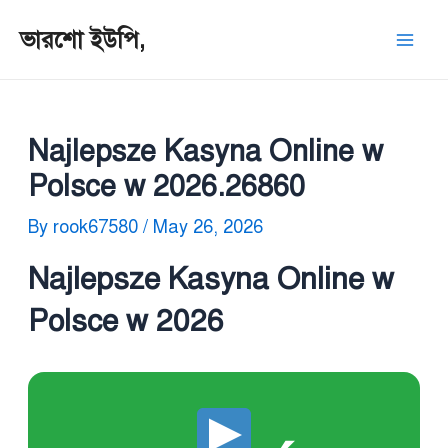
ভারশো ইউপি,
Najlepsze Kasyna Online w
Polsce w 2026.26860
By
rook67580
/
May 26, 2026
Najlepsze Kasyna Online w
Polsce w 2026