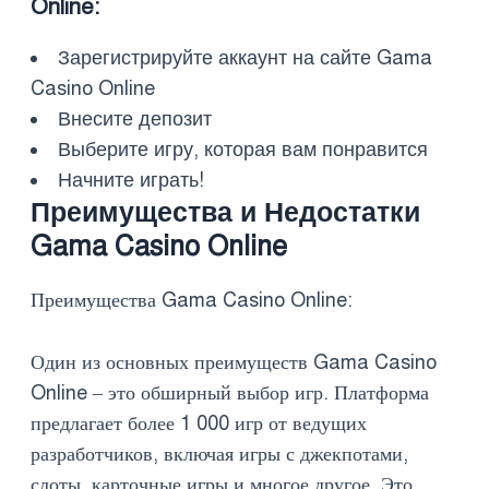
Online:
Зарегистрируйте аккаунт на сайте Gama
Casino Online
Внесите депозит
Выберите игру, которая вам понравится
Начните играть!
Преимущества и Недостатки
Gama Casino Online
Преимущества Gama Casino Online:
Один из основных преимуществ Gama Casino
Online – это обширный выбор игр. Платформа
предлагает более 1 000 игр от ведущих
разработчиков, включая игры с джекпотами,
слоты, карточные игры и многое другое. Это