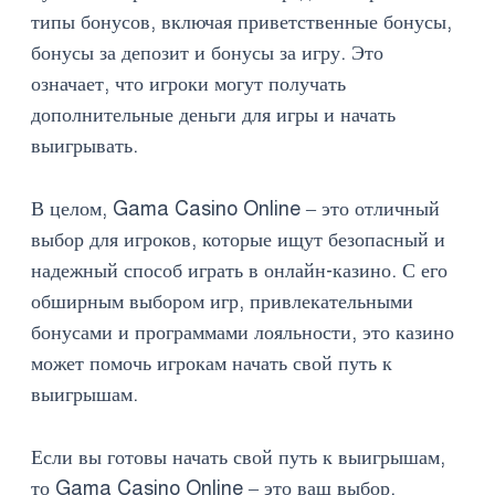
типы бонусов, включая приветственные бонусы,
бонусы за депозит и бонусы за игру. Это
означает, что игроки могут получать
дополнительные деньги для игры и начать
выигрывать.
В целом, Gama Casino Online – это отличный
выбор для игроков, которые ищут безопасный и
надежный способ играть в онлайн-казино. С его
обширным выбором игр, привлекательными
бонусами и программами лояльности, это казино
может помочь игрокам начать свой путь к
выигрышам.
Если вы готовы начать свой путь к выигрышам,
то Gama Casino Online – это ваш выбор.