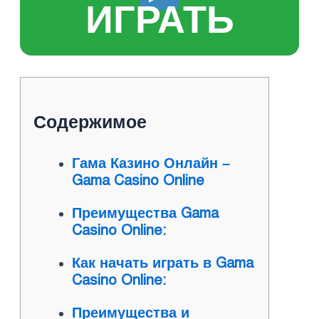
ИГРАТЬ
Содержимое
Гама Казино Онлайн –
Gama Casino Online
Преимущества Gama
Casino Online:
Как начать играть в Gama
Casino Online:
Преимущества и