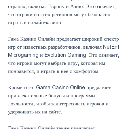
странах, включая Европу и Азию. Это означает,
что игроки из этих регионов могут безопасно
играть в онлайн-казино.
Гама Казино Онлайн предлагает широкий спектр
игр от известных разработчиков, включая NetEnt,
Microgaming и Evolution Gaming. Это означает,
что игроки могут выбрать игру, которая им
понравится, и играть в нее с комфортом.
Кроме того, Gama Casino Online предлагает
привлекательные бонусы и программы
лояльности, чтобы заинтересовать игроков и
удерживать их на сайте.
Гама Казино Онлайн также предлагает