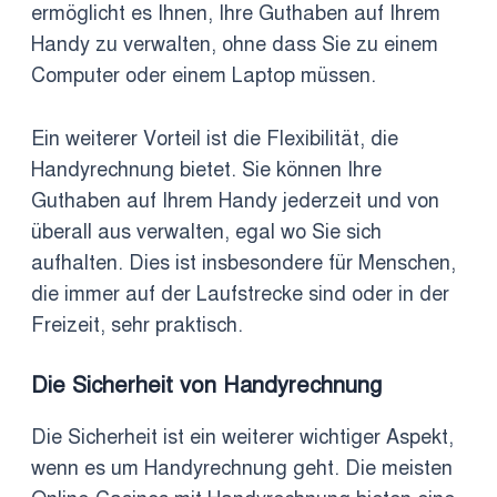
ermöglicht es Ihnen, Ihre Guthaben auf Ihrem
Handy zu verwalten, ohne dass Sie zu einem
Computer oder einem Laptop müssen.
Ein weiterer Vorteil ist die Flexibilität, die
Handyrechnung bietet. Sie können Ihre
Guthaben auf Ihrem Handy jederzeit und von
überall aus verwalten, egal wo Sie sich
aufhalten. Dies ist insbesondere für Menschen,
die immer auf der Laufstrecke sind oder in der
Freizeit, sehr praktisch.
Die Sicherheit von Handyrechnung
Die Sicherheit ist ein weiterer wichtiger Aspekt,
wenn es um Handyrechnung geht. Die meisten