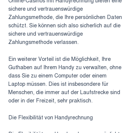
Online-Casinos mit Handyrechnung bieten eine
sichere und vertrauenswürdige
Zahlungsmethode, die Ihre persönlichen Daten
schützt. Sie können sich also sicherlich auf die
sichere und vertrauenswürdige
Zahlungsmethode verlassen.
Ein weiterer Vorteil ist die Möglichkeit, Ihre
Guthaben auf Ihrem Handy zu verwalten, ohne
dass Sie zu einem Computer oder einem
Laptop müssen. Dies ist insbesondere für
Menschen, die immer auf der Laufstrecke sind
oder in der Freizeit, sehr praktisch.
Die Flexibilität von Handyrechnung