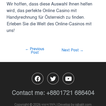
Wir hoffen, dass diese Auswahl Ihnen helfen
wird, das perfekte Online Casino mit
Handyrechnung für Österreich zu finden.
Erleben Sie die Welt des Online-Casinos mit
uns!
←
Previous
Next Post
→
Post
Contact me:
+8801721 686404
Copyright © 2026 ভারশো ইউপি, | Develop by
iqbalit.com