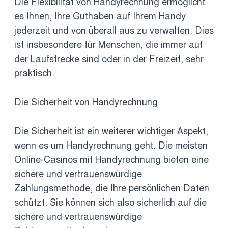
Die Flexibilität von Handyrechnung ermöglicht
es Ihnen, Ihre Guthaben auf Ihrem Handy
jederzeit und von überall aus zu verwalten. Dies
ist insbesondere für Menschen, die immer auf
der Laufstrecke sind oder in der Freizeit, sehr
praktisch.
Die Sicherheit von Handyrechnung
Die Sicherheit ist ein weiterer wichtiger Aspekt,
wenn es um Handyrechnung geht. Die meisten
Online-Casinos mit Handyrechnung bieten eine
sichere und vertrauenswürdige
Zahlungsmethode, die Ihre persönlichen Daten
schützt. Sie können sich also sicherlich auf die
sichere und vertrauenswürdige