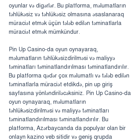
oyunlar və digərlər. Bu platforma, məlumatların
təhlükəsiz və təhlükəsiz olmasına əsaslanaraq
müraciət etmək üçün tələb edilən təminatlarla
müraciət etmək mümkündur.
Pin Up Casino-da oyun oynayaraq,
məlumatların təhlükəsizdirilməsi və maliyyə
təminatları təminatlandırılması təminatlandırılır.
Bu platforma qədər çox məlumatlı və tələb edilən
təminatlarla müraciət etdikdə, pin up giriş
sayfasına yönləndiriləcəksiniz. Pin Up Casino-da
oyun oynayaraq, məlumatların
təhlükəsizdirilməsi və maliyyə təminatları
təminatlandırılması təminatlandırılır. Bu
platforma, Azərbaycanda da populyar olan bir
onlayn kazino veb sitidir və geniş qrupda