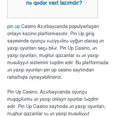
nə qədər vaxt lazımdır?
pin up
Casino Azərbaycanda populyarlaşan
onlayn kazino platformasıdır. Pin Up giriş
sayesinde oyunçu vəziyyətinə uyğun olaraq ən
yaxşı oyunları seçə bilər. Pin Up Casino, ən
yaxşı oyunları, məşhur qazanlar və ən yaxşı
məsuliyyət sistemini təqdim edir. Bu platformada
ən yaxşı oyunları pin up casino saytından
rahatlıqla oynayabilirsiniz.
Pin Up Casino, Azərbaycanda oyunçu
məşqçilərinə ən yaxşı onlayn oyunlar təqdim
edir. Pin Up Casino saytında ən yaxşı oyunları,
məşhur qazanlar və ən yaxşı məsuliyyət