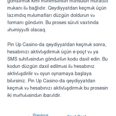
göndərmək kimi mənimsənilən məhsulun müraciət
məkanı ilə bağlıdır. Qeydiyyatdan keçmək üçün
lazımdıq məlumatları düzgün doldurun və
formanı göndərin. Bu proses sürəti vaxtında
əhəmiyyətli olacaq.
Pin Up Casino-da qeydiyyatdan keçmək sonra,
hesabınızı aktivləşdirmək üçün e-poçt və ya
SMS səhifəsindən göndərilən kodu daxil edin. Bu
kodun düzgün daxil edilməsi ilə hesabınız
aktivləşdirilir və oyun oynamaya başlaya
bilərsiniz. Pin Up Casino-da qeydiyyatdan
keçmək və hesabınızı aktivləşdirmək bu prosesin
iki mərhələsindən ibarətdir.
←
Previous