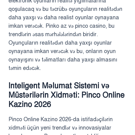
elektronik oyunların realitə yığılmalarına
qoşulacaq və bu təcrübə oyunçuların realitədən
daha yaxşı və daha realist oyunlar oynayana
imkan verəcək. Pinko az və pinco casino, bu
trendlərin əsas mərhələlərindən biridir.
Oyunçuların realitədən daha yaxşı oyunlar
oynayana imkan verəcək və bu, onların oyun
oynayışını və təlimatları daha yaxşı almasını
təmin edəcək.
Inteligent Məlumat Sistemi və
Müstərilərin Xidməti: Pinco Online
Kazino 2026
Pinco Online Kazino 2026-da istifadəçilərin
xidməti üçün yeni trendlər və innovasiyalar