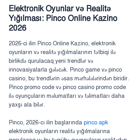
Elektronik Oyunlar və Realitə
Yığılması: Pinco Online Kazino
2026
2026-ci ilin Pinco Online Kazino, elektronik
oyunların və realitə yığılmalarının tətbiqi ilə
birlikdə qurulacaq yeni trendlər və
innovasiyalarla gələcək. Pinco game və pinco
casino, bu trendlərin əsas mərhələlərindən biridir.
Pinco promo code və pinco casino promo code
ilə oyunçuların məlumatları və təlimatları daha
yaxşı ala bilər.
Pinco, 2026-cı ilin başlarında
pinco apk
elektronik oyunların realitə yığılmalarına
qoşulacaq və bu təcrübə oyunçuların realitədən