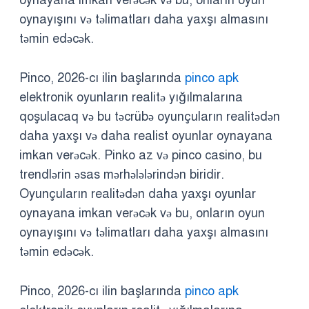
oynayana imkan verəcək və bu, onların oyun
oynayışını və təlimatları daha yaxşı almasını
təmin edəcək.
Pinco, 2026-cı ilin başlarında
pinco apk
elektronik oyunların realitə yığılmalarına
qoşulacaq və bu təcrübə oyunçuların realitədən
daha yaxşı və daha realist oyunlar oynayana
imkan verəcək. Pinko az və pinco casino, bu
trendlərin əsas mərhələlərindən biridir.
Oyunçuların realitədən daha yaxşı oyunlar
oynayana imkan verəcək və bu, onların oyun
oynayışını və təlimatları daha yaxşı almasını
təmin edəcək.
Pinco, 2026-cı ilin başlarında
pinco apk