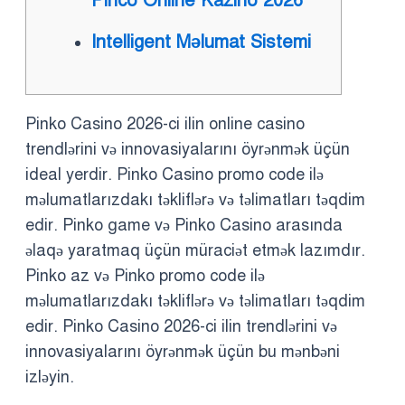
Pinco Online Kazino 2026
Intelligent Məlumat Sistemi
Pinko Casino 2026-ci ilin online casino
trendlərini və innovasiyalarını öyrənmək üçün
ideal yerdir. Pinko Casino promo code ilə
məlumatlarızdakı təkliflərə və təlimatları təqdim
edir. Pinko game və Pinko Casino arasında
əlaqə yaratmaq üçün müraciət etmək lazımdır.
Pinko az və Pinko promo code ilə
məlumatlarızdakı təkliflərə və təlimatları təqdim
edir. Pinko Casino 2026-ci ilin trendlərini və
innovasiyalarını öyrənmək üçün bu mənbəni
izləyin.