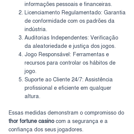
informações pessoais e financeiras.
Licenciamento Regulamentado: Garantia
de conformidade com os padrões da
indústria.
Auditorias Independentes: Verificação
da aleatoriedade e justiça dos jogos.
Jogo Responsável: Ferramentas e
recursos para controlar os hábitos de
jogo.
Suporte ao Cliente 24/7: Assistência
profissional e eficiente em qualquer
altura.
Essas medidas demonstram o compromisso do
thor fortune casino
com a segurança e a
confiança dos seus jogadores.