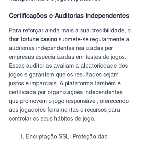
Certificações e Auditorias Independentes
Para reforçar ainda mais a sua credibilidade, o
thor fortune casino
submete-se regularmente a
auditorias independentes realizadas por
empresas especializadas em testes de jogos.
Essas auditorias avaliam a aleatoriedade dos
jogos e garantem que os resultados sejam
justos e imparciais. A plataforma também é
certificada por organizações independentes
que promovem o jogo responsável, oferecendo
aos jogadores ferramentas e recursos para
controlar os seus hábitos de jogo.
Encriptação SSL: Proteção das