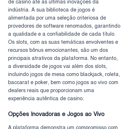
de casino até as últimas inovações da
indústria. A sua biblioteca de jogos é
alimentada por uma seleção criteriosa de
provedores de software renomados, garantindo
a qualidade e a confiabilidade de cada título.
Os slots, com as suas temáticas envolventes e
recursos bônus emocionantes, são um dos
principais atrativos da plataforma. No entanto,
a diversidade de jogos vai além dos slots,
incluindo jogos de mesa como blackjack, roleta,
baccarat e poker, bem como jogos ao vivo com
dealers reais que proporcionam uma
experiência autêntica de casino.
Opções Inovadoras e Jogos ao Vivo
A plataforma demonstra um compromisso com