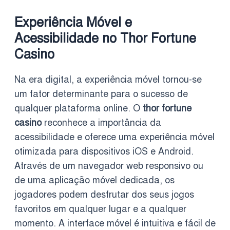
Experiência Móvel e
Acessibilidade no Thor Fortune
Casino
Na era digital, a experiência móvel tornou-se
um fator determinante para o sucesso de
qualquer plataforma online. O
thor fortune
casino
reconhece a importância da
acessibilidade e oferece uma experiência móvel
otimizada para dispositivos iOS e Android.
Através de um navegador web responsivo ou
de uma aplicação móvel dedicada, os
jogadores podem desfrutar dos seus jogos
favoritos em qualquer lugar e a qualquer
momento. A interface móvel é intuitiva e fácil de