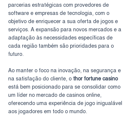
parcerias estratégicas com provedores de
software e empresas de tecnologia, com o
objetivo de enriquecer a sua oferta de jogos e
serviços. A expansão para novos mercados e a
adaptação às necessidades específicas de
cada região também são prioridades para o
futuro.
Ao manter o foco na inovação, na segurança e
na satisfação do cliente, o
thor fortune casino
está bem posicionado para se consolidar como
um líder no mercado de casinos online,
oferecendo uma experiência de jogo inigualável
aos jogadores em todo o mundo.