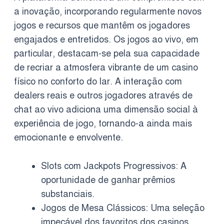
a inovação, incorporando regularmente novos
jogos e recursos que mantêm os jogadores
engajados e entretidos. Os jogos ao vivo, em
particular, destacam-se pela sua capacidade
de recriar a atmosfera vibrante de um casino
físico no conforto do lar. A interação com
dealers reais e outros jogadores através de
chat ao vivo adiciona uma dimensão social à
experiência de jogo, tornando-a ainda mais
emocionante e envolvente.
Slots com Jackpots Progressivos: A
oportunidade de ganhar prêmios
substanciais.
Jogos de Mesa Clássicos: Uma seleção
impecável dos favoritos dos casinos.