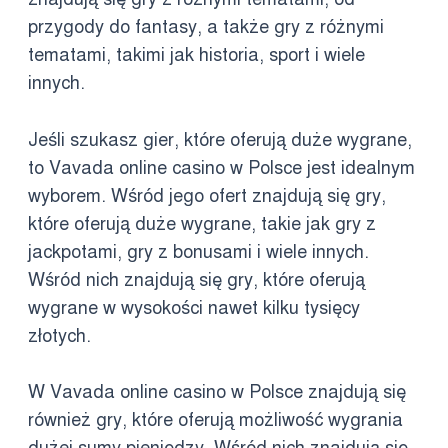
przygody do fantasy, a także gry z różnymi
tematami, takimi jak historia, sport i wiele
innych.
Jeśli szukasz gier, które oferują duże wygrane,
to Vavada online casino w Polsce jest idealnym
wyborem. Wśród jego ofert znajdują się gry,
które oferują duże wygrane, takie jak gry z
jackpotami, gry z bonusami i wiele innych.
Wśród nich znajdują się gry, które oferują
wygrane w wysokości nawet kilku tysięcy
złotych.
W Vavada online casino w Polsce znajdują się
również gry, które oferują możliwość wygrania