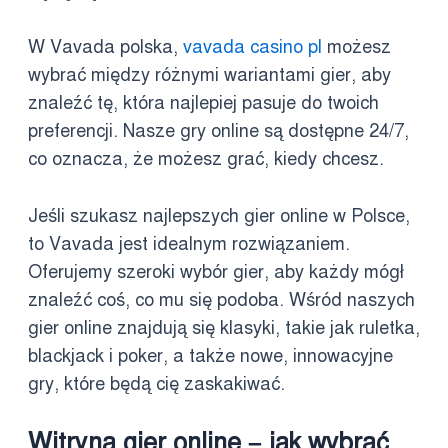
W Vavada polska,
vavada casino pl
możesz
wybrać między różnymi wariantami gier, aby
znaleźć tę, która najlepiej pasuje do twoich
preferencji. Nasze gry online są dostępne 24/7,
co oznacza, że możesz grać, kiedy chcesz.
Jeśli szukasz najlepszych gier online w Polsce,
to Vavada jest idealnym rozwiązaniem.
Oferujemy szeroki wybór gier, aby każdy mógł
znaleźć coś, co mu się podoba. Wśród naszych
gier online znajdują się klasyki, takie jak ruletka,
blackjack i poker, a także nowe, innowacyjne
gry, które będą cię zaskakiwać.
Witryna gier online – jak wybrać