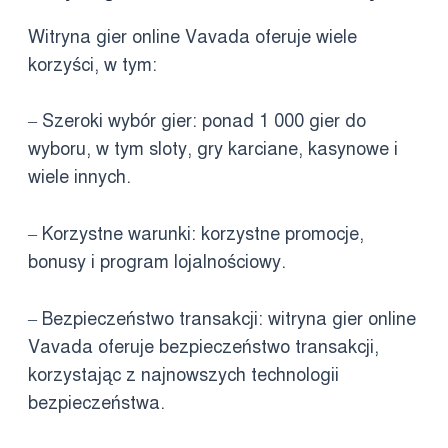
Witryna gier online Vavada oferuje wiele
korzyści, w tym:
– Szeroki wybór gier: ponad 1 000 gier do
wyboru, w tym sloty, gry karciane, kasynowe i
wiele innych.
– Korzystne warunki: korzystne promocje,
bonusy i program lojalnościowy.
– Bezpieczeństwo transakcji: witryna gier online
Vavada oferuje bezpieczeństwo transakcji,
korzystając z najnowszych technologii
bezpieczeństwa.