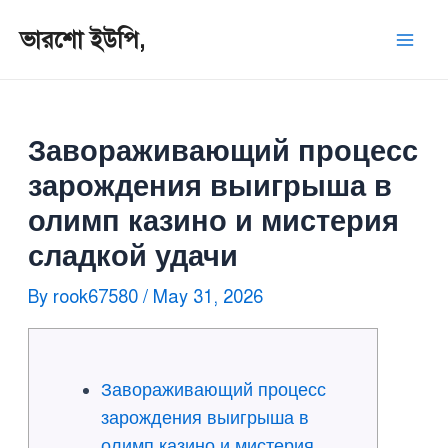
ভারশো ইউপি,
Завораживающий процесс
зарождения выигрыша в
олимп казино и мистерия
сладкой удачи
By
rook67580
/
May 31, 2026
Завораживающий процесс
зарождения выигрыша в
олимп казино и мистерия