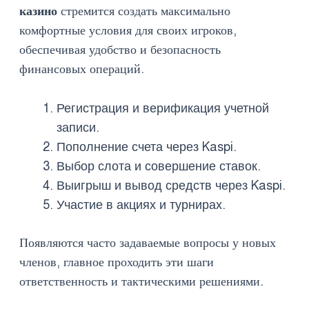
казино
стремится создать максимально
комфортные условия для своих игроков,
обеспечивая удобство и безопасность
финансовых операций.
Регистрация и верификация учетной
записи.
Пополнение счета через Kaspi.
Выбор слота и совершение ставок.
Выигрыш и вывод средств через Kaspi.
Участие в акциях и турнирах.
Появляются часто задаваемые вопросы у новых
членов, главное проходить эти шаги
ответственность и тактическими решениями.