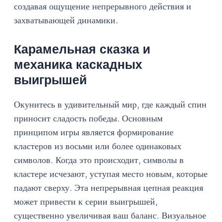
создавая ощущение непрерывного действия и
захватывающей динамики.
Карамельная сказка и
механика каскадных
выигрышей
Окунитесь в удивительный мир, где каждый спин
приносит сладость победы. Основным
принципом игры является формирование
кластеров из восьми или более одинаковых
символов. Когда это происходит, символы в
кластере исчезают, уступая место новым, которые
падают сверху. Эта непрерывная цепная реакция
может привести к серии выигрышей,
существенно увеличивая ваш баланс. Визуальное