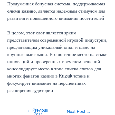
Продуманная бонусная система, поддерживаемая
олимп казино
, является надежным стимулом для
развития и повышенного внимания посетителей.
В целом, этот слот является ярким
представителем современной игровой индустрии,
предлагающим уникальный опыт и шанс на
крупные выигрыши. Его логичное место на стыке
инноваций и проверенных временем решений
консолидирует место в топе списка слотов для
многих фанатов казино в Kazakhстане и
фокусирует внимание на перспективах
расширения аудитории.
←
Previous
Next Post
→
Post