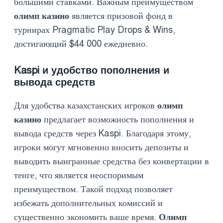
большими ставками. Важным преимуществом
олимп казино
является призовой фонд в
турнирах Pragmatic Play Drops & Wins,
достигающий $44 000 ежедневно.
Kaspi и удобство пополнения и
вывода средств
Для удобства казахстанских игроков
олимп
казино
предлагает возможность пополнения и
вывода средств через Kaspi. Благодаря этому,
игроки могут мгновенно вносить депозиты и
выводить выигранные средства без конвертации в
тенге, что является неоспоримым
преимуществом. Такой подход позволяет
избежать дополнительных комиссий и
существенно экономить ваше время.
Олимп