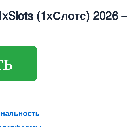
xSlots (1хСлотс) 2026 
ТЬ
ональность