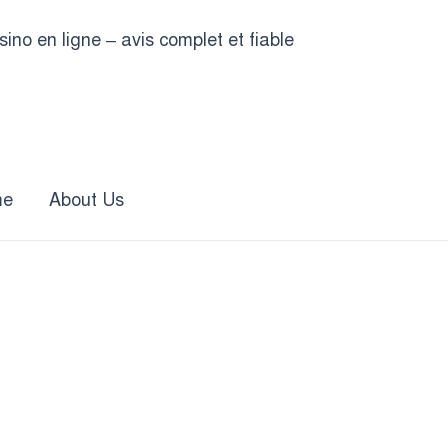
ino en ligne – avis complet et fiable
me
About Us