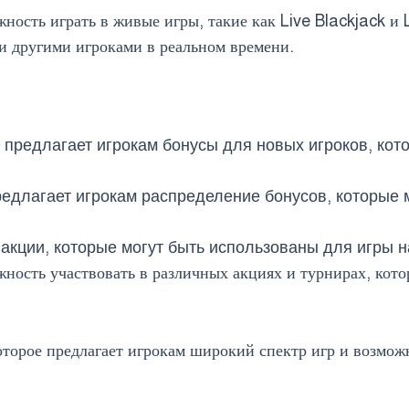
ность играть в живые игры, такие как Live Blackjack и 
и другими игроками в реальном времени.
s предлагает игрокам бонусы для новых игроков, ко
редлагает игрокам распределение бонусов, которые 
 акции, которые могут быть использованы для игры н
жность участвовать в различных акциях и турнирах, кот
которое предлагает игрокам широкий спектр игр и возможн