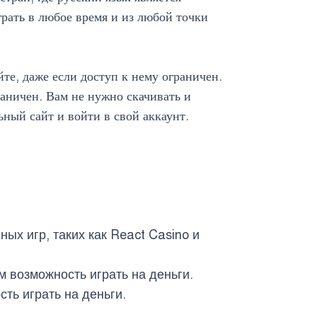
грать в любое время и из любой точки
те, даже если доступ к нему ограничен.
раничен. Вам не нужно скачивать и
ьный сайт и войти в свой аккаунт.
ных игр, таких как React Casino и
ам возможность играть на деньги.
сть играть на деньги.