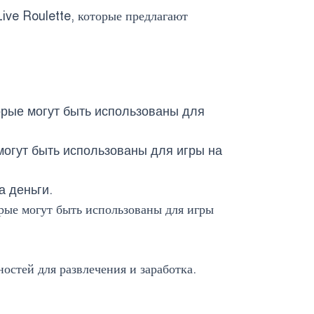
Live Roulette, которые предлагают
торые могут быть использованы для
могут быть использованы для игры на
а деньги.
орые могут быть использованы для игры
остей для развлечения и заработка.