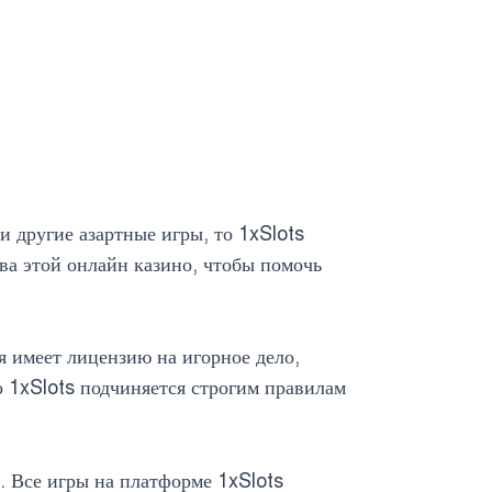
и другие азартные игры, то 1xSlots
ва этой онлайн казино, чтобы помочь
я имеет лицензию на игорное дело,
о 1xSlots подчиняется строгим правилам
е. Все игры на платформе 1xSlots