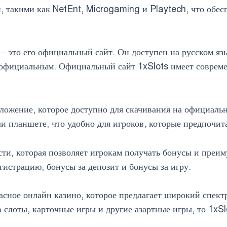
 такими как NetEnt, Microgaming и Playtech, что обес
 это его официальный сайт. Он доступен на русском язы
ся официальным. Официальный сайт 1xSlots имеет соврем
иложение, которое доступно для скачивания на официал
ли планшете, что удобно для игроков, которые предпочит
сти, которая позволяет игрокам получать бонусы и преим
гистрацию, бонусы за депозит и бонусы за игру.
пасное онлайн казино, которое предлагает широкий спект
в слоты, карточные игры и другие азартные игры, то 1xS