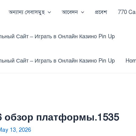
অন্যান্য সেবাসমুহ
আবেদন
প্রবেশ
770 Cas
ьный Сайт – Играть в Онлайн Казино Pin Up
ьный Сайт – Играть в Онлайн Казино Pin Up
Ho
26 обзор платформы.1535
May 13, 2026