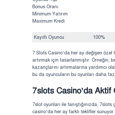
Bonus Oranı
Minimum Yatırım
Maximum Kredi
Kayıtlı Oyuncu
100%
7 Slots Casino’da her ay değişen özel t
artırmak için tasarlanmıştır. Örneğin, b
kazançlarını artırmalarına yardımcı olabi
bu da oyuncuların bu oyunları daha fazl
7slots Casino’da Aktif
7slot oyunları ile tanıştığınızda, 7slots 
casino’da her ay farklı teklifler sunuyor