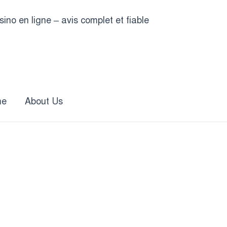
ino en ligne – avis complet et fiable
me
About Us