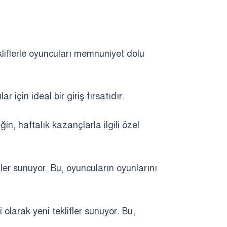
kliflerle oyuncuları memnuniyet dolu
için ideal bir giriş fırsatıdır.
n, haftalık kazançlarla ilgili özel
ler sunuyor. Bu, oyuncuların oyunlarını
olarak yeni teklifler sunuyor. Bu,