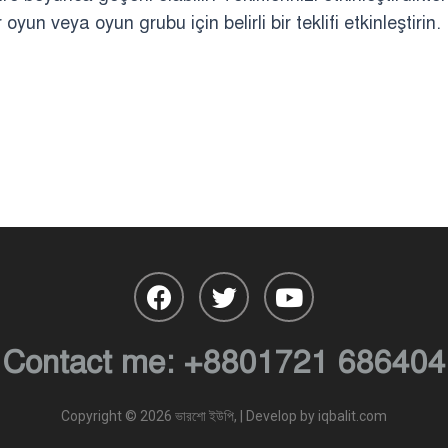
ir oyun veya oyun grubu için belirli bir teklifi etkinleştirin.
Contact me:
+8801721 686404
Copyright © 2026 ভারশো ইউপি, | Develop by
iqbalit.com