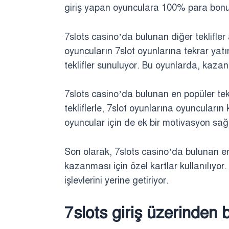
giriş yapan oyunculara 100% para bonusu 
7slots casino’da bulunan diğer teklifler
oyuncuların 7slot oyunlarına tekrar yatırı
teklifler sunuluyor. Bu oyunlarda, kazana
7slots casino’da bulunan en popüler tekl
tekliflerle, 7slot oyunlarına oyuncuların 
oyuncular için de ek bir motivasyon sağ
Son olarak, 7slots casino’da bulunan en 
kazanması için özel kartlar kullanılıyor
işlevlerini yerine getiriyor.
7slots giriş üzerinden 