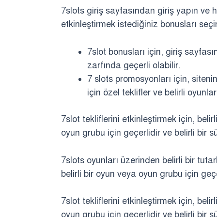
7slots giriş sayfasından giriş yapın 
etkinleştirmek istediğiniz bonusları seçi
7slot bonusları için, giriş sayfası
zarfında geçerli olabilir.
7 slots promosyonları için, siteni
için özel teklifler ve belirli oyunlar
7slot tekliflerini etkinleştirmek için, belir
oyun grubu için geçerlidir ve belirli bir s
7slots oyunları üzerinden belirli bir tutarl
belirli bir oyun veya oyun grubu için geçer
7slot tekliflerini etkinleştirmek için, belir
oyun grubu için geçerlidir ve belirli bir s