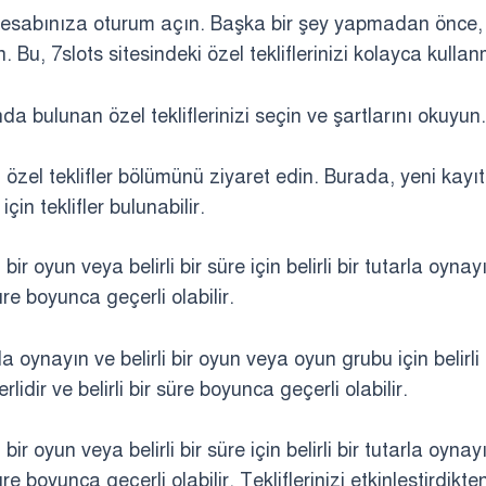
ve hesabınıza oturum açın. Başka bir şey yapmadan önc
n. Bu, 7slots sitesindeki özel tekliflerinizi kolayca kull
nda bulunan özel tekliflerinizi seçin ve şartlarını okuyun. 
n özel teklifler bölümünü ziyaret edin. Burada, yeni kayıt
 için teklifler bulunabilir.
li bir oyun veya belirli bir süre için belirli bir tutarla oyna
üre boyunca geçerli olabilir.
a oynayın ve belirli bir oyun veya oyun grubu için belirli bi
lidir ve belirli bir süre boyunca geçerli olabilir.
li bir oyun veya belirli bir süre için belirli bir tutarla oyna
üre boyunca geçerli olabilir. Tekliflerinizi etkinleştirdik