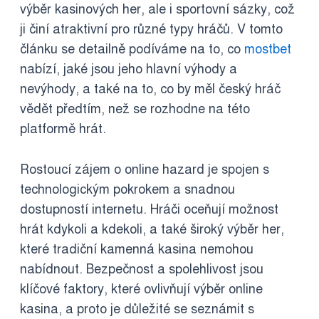
výběr kasinových her, ale i sportovní sázky, což
ji činí atraktivní pro různé typy hráčů. V tomto
článku se detailně podíváme na to, co
mostbet
nabízí, jaké jsou jeho hlavní výhody a
nevýhody, a také na to, co by měl český hráč
vědět předtím, než se rozhodne na této
platformě hrát.
Rostoucí zájem o online hazard je spojen s
technologickým pokrokem a snadnou
dostupností internetu. Hráči oceňují možnost
hrát kdykoli a kdekoli, a také široký výběr her,
které tradiční kamenná kasina nemohou
nabídnout. Bezpečnost a spolehlivost jsou
klíčové faktory, které ovlivňují výběr online
kasina, a proto je důležité se seznámit s