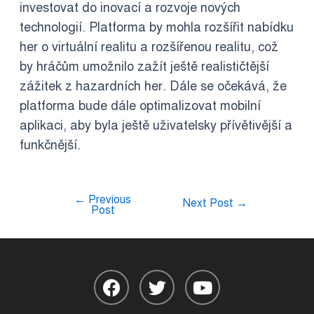
investovat do inovací a rozvoje nových
technologií. Platforma by mohla rozšířit nabídku
her o virtuální realitu a rozšířenou realitu, což
by hráčům umožnilo zažít ještě realističtější
zážitek z hazardních her. Dále se očekává, že
platforma bude dále optimalizovat mobilní
aplikaci, aby byla ještě uživatelsky přívětivější a
funkčnější.
←
Previous
Next Post
→
Post