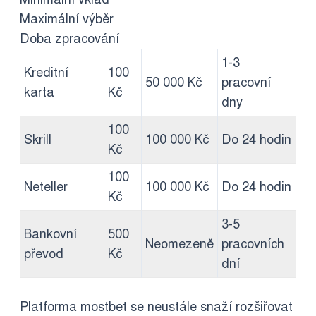
Maximální výběr
Doba zpracování
1-3
Kreditní
100
50 000 Kč
pracovní
karta
Kč
dny
100
Skrill
100 000 Kč
Do 24 hodin
Kč
100
Neteller
100 000 Kč
Do 24 hodin
Kč
3-5
Bankovní
500
Neomezeně
pracovních
převod
Kč
dní
Platforma mostbet se neustále snaží rozšiřovat