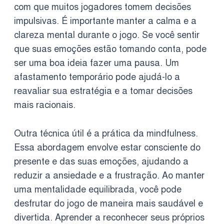
com que muitos jogadores tomem decisões
impulsivas. É importante manter a calma e a
clareza mental durante o jogo. Se você sentir
que suas emoções estão tomando conta, pode
ser uma boa ideia fazer uma pausa. Um
afastamento temporário pode ajudá-lo a
reavaliar sua estratégia e a tomar decisões
mais racionais.
Outra técnica útil é a prática da mindfulness.
Essa abordagem envolve estar consciente do
presente e das suas emoções, ajudando a
reduzir a ansiedade e a frustração. Ao manter
uma mentalidade equilibrada, você pode
desfrutar do jogo de maneira mais saudável e
divertida. Aprender a reconhecer seus próprios