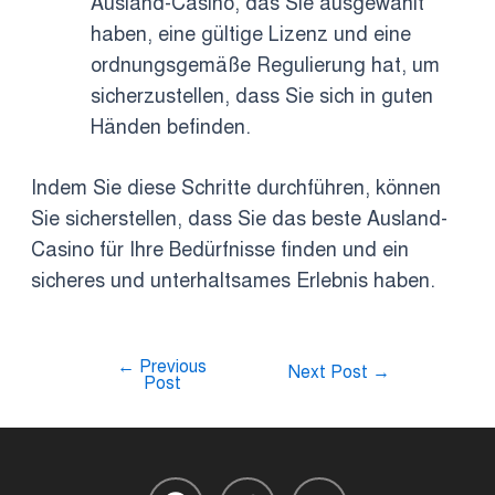
Ausland-Casino, das Sie ausgewählt
haben, eine gültige Lizenz und eine
ordnungsgemäße Regulierung hat, um
sicherzustellen, dass Sie sich in guten
Händen befinden.
Indem Sie diese Schritte durchführen, können
Sie sicherstellen, dass Sie das beste Ausland-
Casino für Ihre Bedürfnisse finden und ein
sicheres und unterhaltsames Erlebnis haben.
←
Previous
Next Post
→
Post