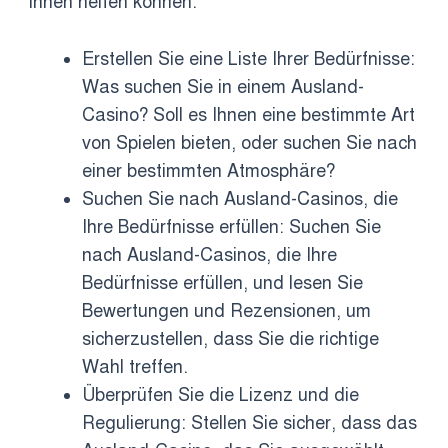
Ihnen helfen können:
Erstellen Sie eine Liste Ihrer Bedürfnisse:
Was suchen Sie in einem Ausland-
Casino? Soll es Ihnen eine bestimmte Art
von Spielen bieten, oder suchen Sie nach
einer bestimmten Atmosphäre?
Suchen Sie nach Ausland-Casinos, die
Ihre Bedürfnisse erfüllen: Suchen Sie
nach Ausland-Casinos, die Ihre
Bedürfnisse erfüllen, und lesen Sie
Bewertungen und Rezensionen, um
sicherzustellen, dass Sie die richtige
Wahl treffen.
Überprüfen Sie die Lizenz und die
Regulierung: Stellen Sie sicher, dass das