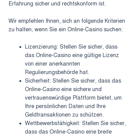
Erfahrung sicher und rechtskonform ist.
Wir empfehlen Ihnen, sich an folgende Kriterien
zu halten, wenn Sie ein Online-Casino suchen:
Lizenzierung: Stellen Sie sicher, dass
das Online-Casino eine gültige Lizenz
von einer anerkannten
Regulierungsbehörde hat.
Sicherheit: Stellen Sie sicher, dass das
Online-Casino eine sichere und
vertrauenswürdige Plattform bietet, um
Ihre persönlichen Daten und Ihre
Geldtransaktionen zu schützen.
Wettbewerbsfähigkeit: Stellen Sie sicher,
dass das Online-Casino eine breite