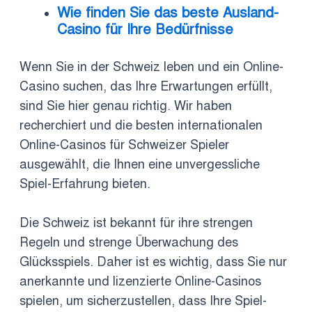
Wie finden Sie das beste Ausland-
Casino für Ihre Bedürfnisse
Wenn Sie in der Schweiz leben und ein Online-
Casino suchen, das Ihre Erwartungen erfüllt,
sind Sie hier genau richtig. Wir haben
recherchiert und die besten internationalen
Online-Casinos für Schweizer Spieler
ausgewählt, die Ihnen eine unvergessliche
Spiel-Erfahrung bieten.
Die Schweiz ist bekannt für ihre strengen
Regeln und strenge Überwachung des
Glücksspiels. Daher ist es wichtig, dass Sie nur
anerkannte und lizenzierte Online-Casinos
spielen, um sicherzustellen, dass Ihre Spiel-