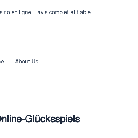
ino en ligne – avis complet et fiable
me
About Us
nline-Glücksspiels