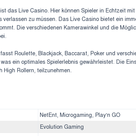
ist das Live Casino. Hier können Spieler in Echtzeit mi
s verlassen zu müssen. Das Live Casino bietet ein imm
kommt. Die verschiedenen Kamerawinkel und die Möglich
ei.
fasst Roulette, Blackjack, Baccarat, Poker und versc
was ein optimales Spielerlebnis gewährleistet. Die Eins
h High Rollern, teilzunehmen.
NetEnt, Microgaming, Play’n GO
Evolution Gaming