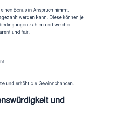
 einen Bonus in Anspruch nimmt.
sgezahlt werden kann. Diese können je
tzbedingungen zählen und welcher
rent und fair.
mmt
eize und erhöht die Gewinnchancen.
enswürdigkeit und