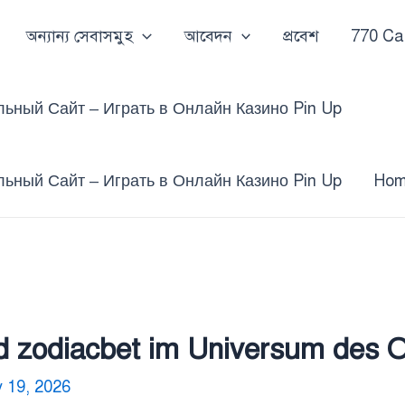
অন্যান্য সেবাসমুহ
আবেদন
প্রবেশ
770 Cas
ьный Сайт – Играть в Онлайн Казино Pin Up
ьный Сайт – Играть в Онлайн Казино Pin Up
Ho
nd zodiacbet im Universum des O
 19, 2026