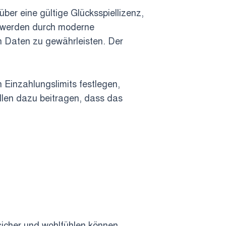
ber eine gültige Glücksspiellizenz,
en werden durch moderne
n Daten zu gewährleisten. Der
 Einzahlungslimits festlegen,
llen dazu beitragen, dass das
icher und wohlfühlen können.