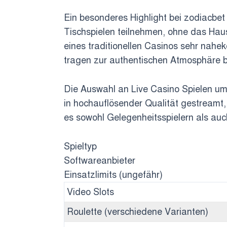
Ein besonderes Highlight bei zodiacbet 
Tischspielen teilnehmen, ohne das Hau
eines traditionellen Casinos sehr nahe
tragen zur authentischen Atmosphäre b
Die Auswahl an Live Casino Spielen um
in hochauflösender Qualität gestreamt, 
es sowohl Gelegenheitsspielern als auc
Spieltyp
Softwareanbieter
Einsatzlimits (ungefähr)
Video Slots
Roulette (verschiedene Varianten)