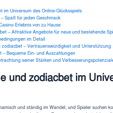
et im Universum des Online-Glücksspiels
t – Spaß für jeden Geschmack
Casino-Erlebnis von zu Hause
bet – Attraktive Angebote für neue und bestehende Spi
edingungen im Detail
i zodiacbet – Vertrauenswürdigkeit und Unterstützung
t – Bequeme Ein- und Auszahlungen
trachtung seiner Stärken und Verbesserungspotenzial
le und zodiacbet im Univ
ynamisch und ständig im Wandel, und Spieler suchen ko