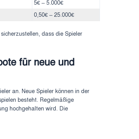
5€ – 5.000€
0,50€ – 25.000€
icherzustellen, dass die Spieler
bote für neue und
eler an. Neue Spieler können in der
spielen besteht. Regelmäßige
ung hochgehalten wird. Die