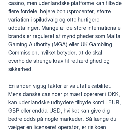
casino, men udenlandske platforme kan tilbyde
flere fordele: højere bonusprocenter, større
variation i spiludvalg og ofte hurtigere
udbetalinger. Mange af de store internationale
brands er reguleret af myndigheder som Malta
Gaming Authority (MGA) eller UK Gambling
Commission, hvilket betyder, at de skal
overholde strenge krav til retfærdighed og
sikkerhed.
En anden vigtig faktor er valutafleksibilitet.
Mens danske casinoer primært opererer i DKK,
kan udenlandske udbydere tilbyde konti i EUR,
GBP eller endda USD, hvilket kan give dig
bedre odds på nogle markeder. Så længe du
vælger en licenseret operatør, er risikoen