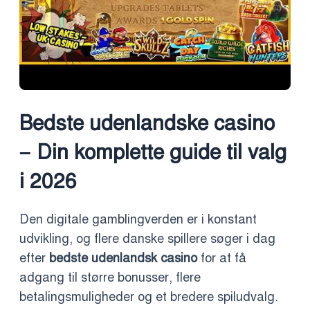
Bedste udenlandske casino
– Din komplette guide til valg
i 2026
Den digitale gamblingverden er i konstant
udvikling, og flere danske spillere søger i dag
efter
bedste udenlandsk casino
for at få
adgang til større bonusser, flere
betalingsmuligheder og et bredere spiludvalg.