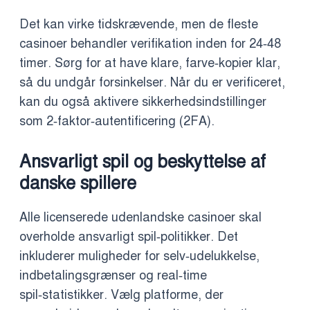
Det kan virke tidskrævende, men de fleste
casinoer behandler verifikation inden for 24‑48
timer. Sørg for at have klare, farve‑kopier klar,
så du undgår forsinkelser. Når du er verificeret,
kan du også aktivere sikkerhedsindstillinger
som 2‑faktor‑autentificering (2FA).
Ansvarligt spil og beskyttelse af
danske spillere
Alle licenserede udenlandske casinoer skal
overholde ansvarligt spil‑politikker. Det
inkluderer muligheder for selv‑udelukkelse,
indbetalingsgrænser og real‑time
spil‑statistikker. Vælg platforme, der