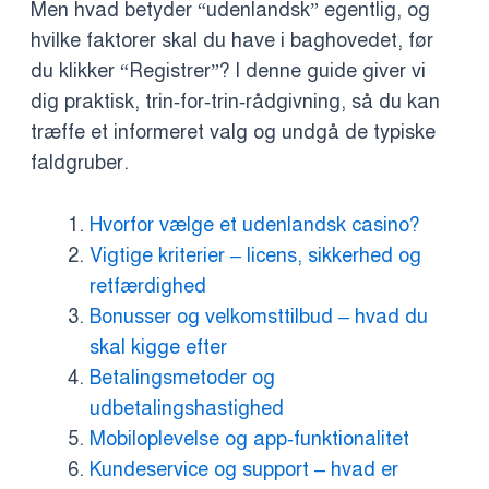
Men hvad betyder “udenlandsk” egentlig, og
hvilke faktorer skal du have i baghovedet, før
du klikker “Registrer”? I denne guide giver vi
dig praktisk, trin‑for‑trin‑rådgivning, så du kan
træffe et informeret valg og undgå de typiske
faldgruber.
Hvorfor vælge et udenlandsk casino?
Vigtige kriterier – licens, sikkerhed og
retfærdighed
Bonusser og velkomsttilbud – hvad du
skal kigge efter
Betalingsmetoder og
udbetalingshastighed
Mobiloplevelse og app‑funktionalitet
Kundeservice og support – hvad er