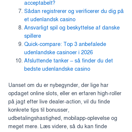
acceptabelt?
Sådan registrerer og verificerer du dig på
et udenlandsk casino
Ansvarligt spil og beskyttelse af danske
spillere
Quick‑compare: Top 3 anbefalede
udenlandske casinoer i 2026
Afsluttende tanker – så finder du det
bedste udenlandske casino
Uanset om du er nybegynder, der lige har
opdaget online slots, eller en erfaren high‑roller
på jagt efter live dealer‑action, vil du finde
konkrete tips til bonusser,
udbetalingshastighed, mobilapp‑oplevelse og
meget mere. Læs videre, så du kan finde