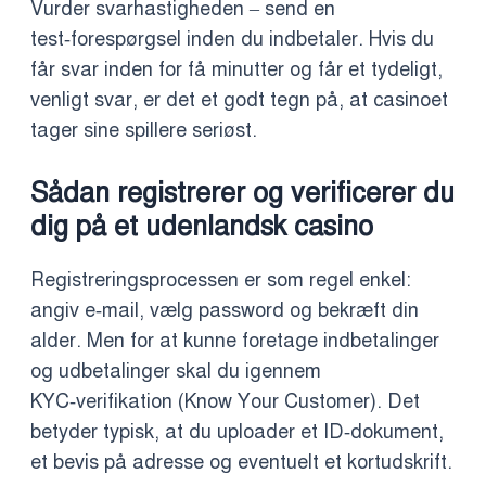
Vurder svarhastigheden – send en
test‑forespørgsel inden du indbetaler. Hvis du
får svar inden for få minutter og får et tydeligt,
venligt svar, er det et godt tegn på, at casinoet
tager sine spillere seriøst.
Sådan registrerer og verificerer du
dig på et udenlandsk casino
Registreringsprocessen er som regel enkel:
angiv e‑mail, vælg password og bekræft din
alder. Men for at kunne foretage indbetalinger
og udbetalinger skal du igennem
KYC‑verifikation (Know Your Customer). Det
betyder typisk, at du uploader et ID‑dokument,
et bevis på adresse og eventuelt et kortudskrift.