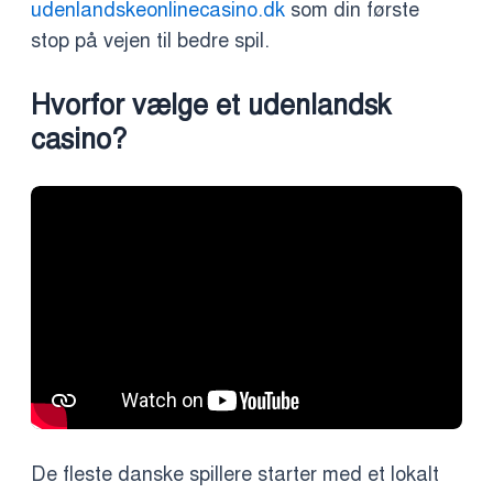
udenlandskeonlinecasino.dk
som din første
stop på vejen til bedre spil.
Hvorfor vælge et udenlandsk
casino?
De fleste danske spillere starter med et lokalt