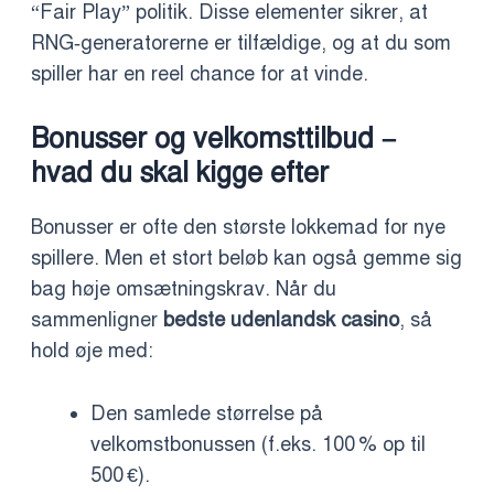
“Fair Play” politik. Disse elementer sikrer, at
RNG‑generatorerne er tilfældige, og at du som
spiller har en reel chance for at vinde.
Bonusser og velkomsttilbud –
hvad du skal kigge efter
Bonusser er ofte den største lokkemad for nye
spillere. Men et stort beløb kan også gemme sig
bag høje omsætningskrav. Når du
sammenligner
bedste udenlandsk casino
, så
hold øje med:
Den samlede størrelse på
velkomstbonussen (f.eks. 100 % op til
500 €).