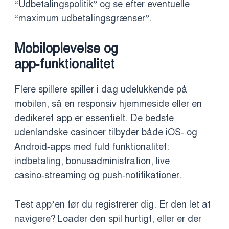
“Udbetalingspolitik” og se efter eventuelle
“maximum udbetalingsgrænser”.
Mobiloplevelse og
app‑funktionalitet
Flere spillere spiller i dag udelukkende på
mobilen, så en responsiv hjemmeside eller en
dedikeret app er essentielt. De bedste
udenlandske casinoer tilbyder både iOS‑ og
Android‑apps med fuld funktionalitet:
indbetaling, bonusadministration, live
casino‑streaming og push‑notifikationer.
Test app’en før du registrerer dig. Er den let at
navigere? Loader den spil hurtigt, eller er der