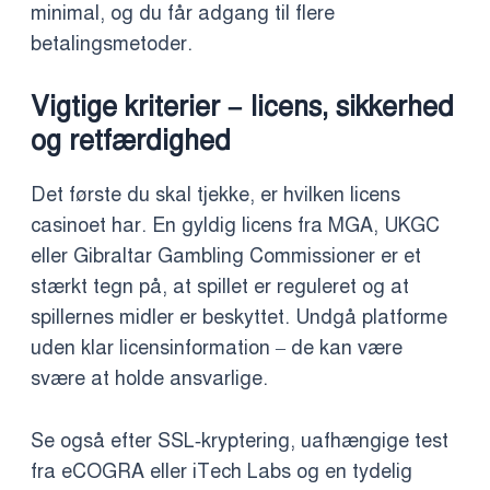
minimal, og du får adgang til flere
betalingsmetoder.
Vigtige kriterier – licens, sikkerhed
og retfærdighed
Det første du skal tjekke, er hvilken licens
casinoet har. En gyldig licens fra MGA, UKGC
eller Gibraltar Gambling Commissioner er et
stærkt tegn på, at spillet er reguleret og at
spillernes midler er beskyttet. Undgå platforme
uden klar licensinformation – de kan være
svære at holde ansvarlige.
Se også efter SSL‑kryptering, uafhængige test
fra eCOGRA eller iTech Labs og en tydelig