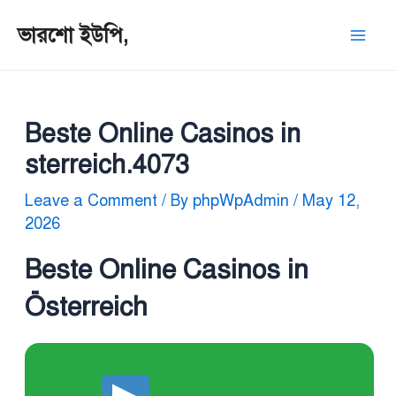
ভারশো ইউপি,
Beste Online Casinos in
sterreich.4073
Leave a Comment
/ By
phpWpAdmin
/
May 12,
2026
Beste Online Casinos in
Österreich