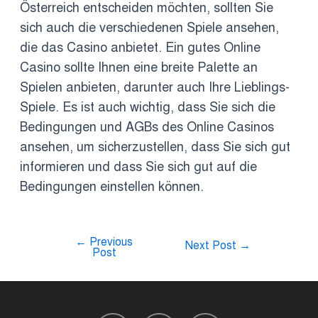
Österreich entscheiden möchten, sollten Sie
sich auch die verschiedenen Spiele ansehen,
die das Casino anbietet. Ein gutes Online
Casino sollte Ihnen eine breite Palette an
Spielen anbieten, darunter auch Ihre Lieblings-
Spiele. Es ist auch wichtig, dass Sie sich die
Bedingungen und AGBs des Online Casinos
ansehen, um sicherzustellen, dass Sie sich gut
informieren und dass Sie sich gut auf die
Bedingungen einstellen können.
←
Previous
Next Post
→
Post