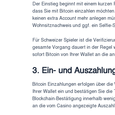
Der Einstieg beginnt mit einem kurzen 
dass Sie mit Bitcoin einzahlen möchten
keinen extra Account mehr anlegen müss
Wohnsitznachweis und ggf. ein Selfie‑
Für Schweizer Spieler ist die Verifizie
gesamte Vorgang dauert in der Regel w
sofort Bitcoin von Ihrer Wallet an die
3. Ein- und Auszahlung
Bitcoin Einzahlungen erfolgen über die
Ihrer Wallet ein und bestätigen Sie die
Blockchain‑Bestätigung innerhalb weni
an die vom Casino angezeigte Auszah