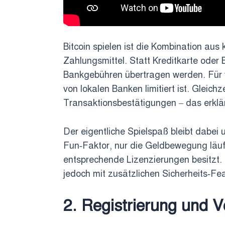
Bitcoin spielen ist die Kombination au
Zahlungsmittel. Statt Kreditkarte oder 
Bankgebühren übertragen werden. Für vie
von lokalen Banken limitiert ist. Gleic
Transaktionsbestätigungen – das erklär
Der eigentliche Spielspaß bleibt dabei 
Fun‑Faktor, nur die Geldbewegung läuft 
entsprechende Lizenzierungen besitzt. 
jedoch mit zusätzlichen Sicherheits‑Fe
2. Registrierung und Ve