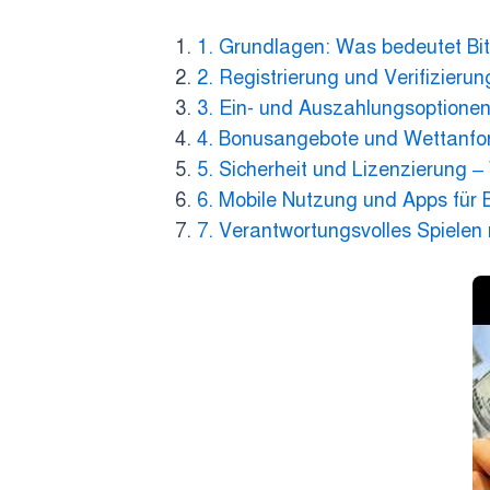
1. Grundlagen: Was bedeutet Bit
2. Registrierung und Verifizierun
3. Ein- und Auszahlungsoptionen 
4. Bonusangebote und Wettanfo
5. Sicherheit und Lizenzierung 
6. Mobile Nutzung und Apps für 
7. Verantwortungsvolles Spielen 