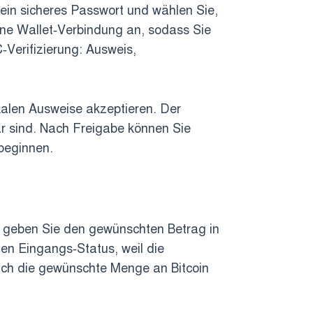
 ein sicheres Passwort und wählen Sie,
eine Wallet‑Verbindung an, sodass Sie
‑Verifizierung: Ausweis,
okalen Ausweise akzeptieren. Der
r sind. Nach Freigabe können Sie
beginnen.
e, geben Sie den gewünschten Betrag in
den Eingangs‑Status, weil die
ach die gewünschte Menge an Bitcoin