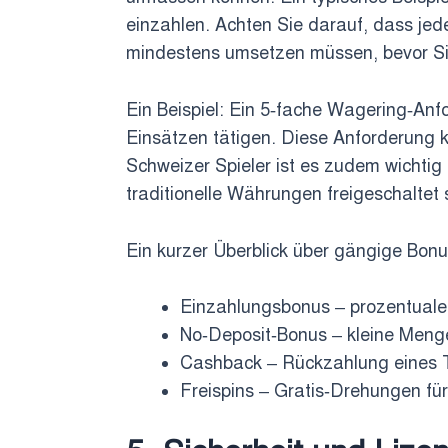
einzahlen. Achten Sie darauf, dass jed
mindestens umsetzen müssen, bevor S
Ein Beispiel: Ein 5‑fache Wagering‑An
Einsätzen tätigen. Diese Anforderung ka
Schweizer Spieler ist es zudem wichtig 
traditionelle Währungen freigeschaltet 
Ein kurzer Überblick über gängige Bonu
Einzahlungsbonus – prozentualer
No‑Deposit‑Bonus – kleine Menge
Cashback – Rückzahlung eines Te
Freispins – Gratis‑Drehungen fü