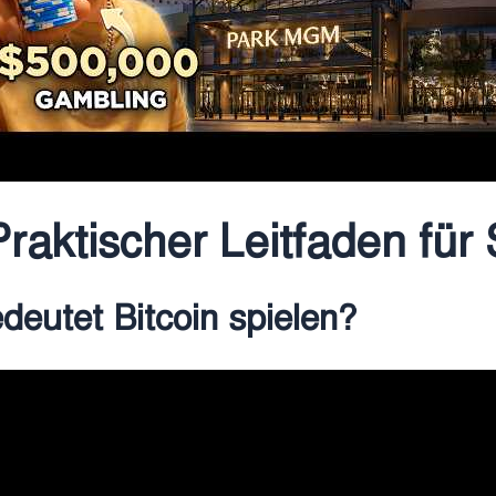
Praktischer Leitfaden für
eutet Bitcoin spielen?