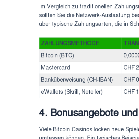
Im Vergleich zu traditionellen Zahlung
sollten Sie die Netzwerk‑Auslastung be
über typische Zahlungsarten, die in Sc
ZAHLUNGSMETHODE
TRAN
Bitcoin (BTC)
0,000
Mastercard
CHF 2
Banküberweisung (CH‑IBAN)
CHF 0
eWallets (Skrill, Neteller)
CHF 1
4. Bonusangebote und
Viele Bitcoin‑Casinos locken neue Spie
umfassen können. Ein typisches Beispie