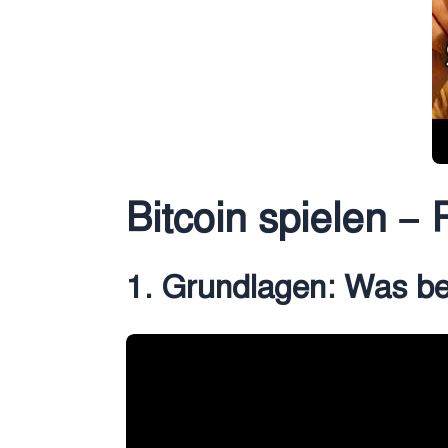
Bitcoin spielen – 
1. Grundlagen: Was bed