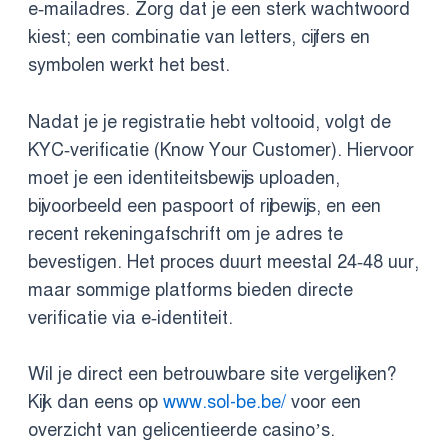
e‑mailadres. Zorg dat je een sterk wachtwoord
kiest; een combinatie van letters, cijfers en
symbolen werkt het best.
Nadat je je registratie hebt voltooid, volgt de
KYC‑verificatie (Know Your Customer). Hiervoor
moet je een identiteitsbewijs uploaden,
bijvoorbeeld een paspoort of rijbewijs, en een
recent rekeningafschrift om je adres te
bevestigen. Het proces duurt meestal 24‑48 uur,
maar sommige platforms bieden directe
verificatie via e‑identiteit.
Wil je direct een betrouwbare site vergelijken?
Kijk dan eens op
www.sol-be.be/
voor een
overzicht van gelicentieerde casino’s.