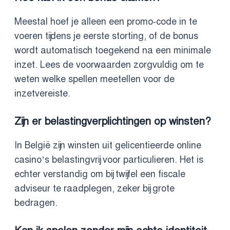
Meestal hoef je alleen een promo‑code in te
voeren tijdens je eerste storting, of de bonus
wordt automatisch toegekend na een minimale
inzet. Lees de voorwaarden zorgvuldig om te
weten welke spellen meetellen voor de
inzetvereiste.
Zijn er belastingverplichtingen op winsten?
In België zijn winsten uit gelicentieerde online
casino’s belastingvrij voor particulieren. Het is
echter verstandig om bij twijfel een fiscale
adviseur te raadplegen, zeker bij grote
bedragen.