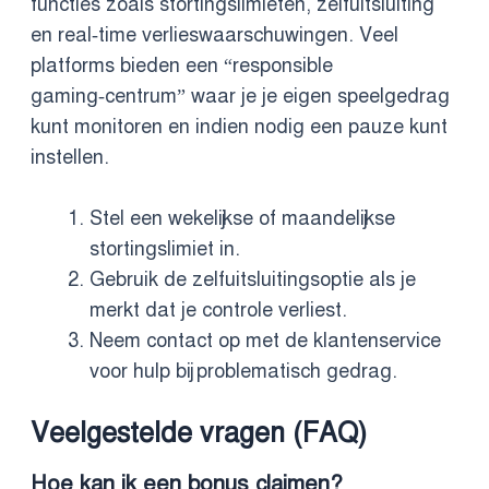
functies zoals stortingslimieten, zelfuitsluiting
en real‑time verlieswaarschuwingen. Veel
platforms bieden een “responsible
gaming‑centrum” waar je je eigen speelgedrag
kunt monitoren en indien nodig een pauze kunt
instellen.
Stel een wekelijkse of maandelijkse
stortingslimiet in.
Gebruik de zelfuitsluitingsoptie als je
merkt dat je controle verliest.
Neem contact op met de klantenservice
voor hulp bij problematisch gedrag.
Veelgestelde vragen (FAQ)
Hoe kan ik een bonus claimen?