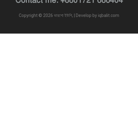
Contact me:
+8801721 686404
Copyright © 2026 ভারশো ইউপি, | Develop by
iqbalit.com