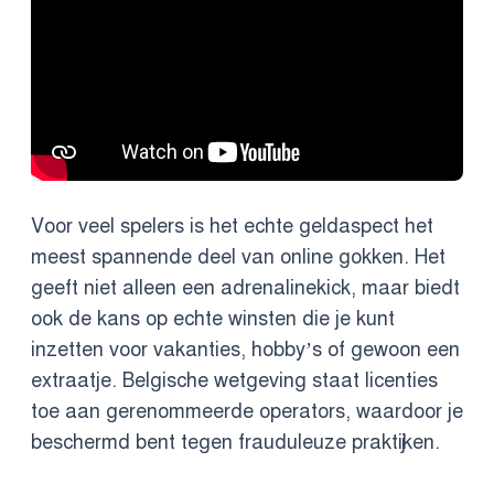
Voor veel spelers is het echte geldaspect het
meest spannende deel van online gokken. Het
geeft niet alleen een adrenalinekick, maar biedt
ook de kans op echte winsten die je kunt
inzetten voor vakanties, hobby’s of gewoon een
extraatje. Belgische wetgeving staat licenties
toe aan gerenommeerde operators, waardoor je
beschermd bent tegen frauduleuze praktijken.