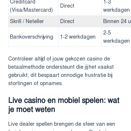
Creditcard
1‑3
Direct
(Visa/Mastercard)
werkdagen
Skrill / Neteller
Direct
Binnen 24 u
2‑5
Bankoverschrijving
1‑2 werkdagen
werkdagen
Controleer altijd of jouw gekozen casino de
betaalmethode ondersteunt die jij het vaakst
gebruikt; dit bespaart onnodige frustratie bij
stortingen of opnames.
Live casino en mobiel spelen: wat
je moet weten
Live dealer spellen brengen de sfeer van een