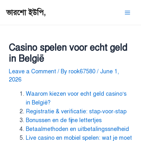
ভারশো ইউপি,
Casino spelen voor echt geld
in België
Leave a Comment
/ By
rook67580
/
June 1,
2026
Waarom kiezen voor echt geld casino’s
in België?
Registratie & verificatie: stap‑voor‑stap
Bonussen en de fijne lettertjes
Betaalmethoden en uitbetalingssnelheid
Live casino en mobiel spelen: wat je moet