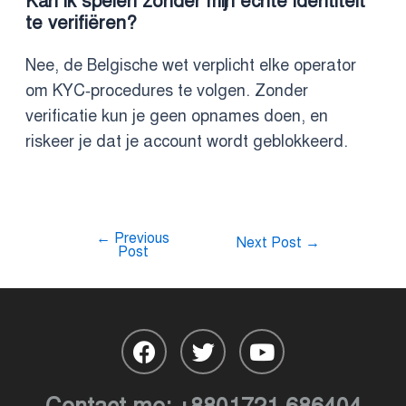
Kan ik spelen zonder mijn echte identiteit
te verifiëren?
Nee, de Belgische wet verplicht elke operator
om KYC‑procedures te volgen. Zonder
verificatie kun je geen opnames doen, en
riskeer je dat je account wordt geblokkeerd.
←
Previous
Next Post
→
Post