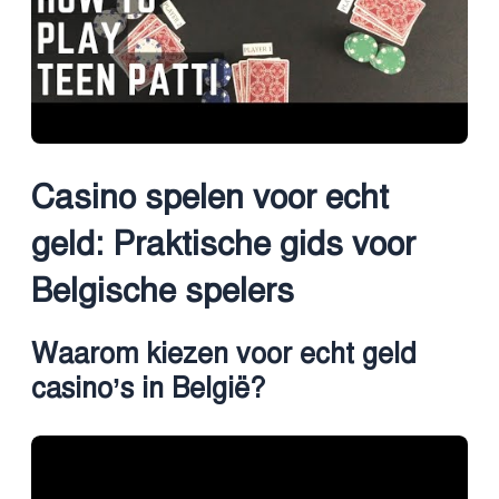
Casino spelen voor echt
geld: Praktische gids voor
Belgische spelers
Waarom kiezen voor echt geld
casino’s in België?