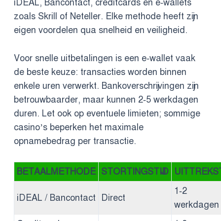
iDEAL, Bancontact, creditcards en e‑wallets
zoals Skrill of Neteller. Elke methode heeft zijn
eigen voordelen qua snelheid en veiligheid.
Voor snelle uitbetalingen is een e‑wallet vaak
de beste keuze: transacties worden binnen
enkele uren verwerkt. Bankoverschrijvingen zijn
betrouwbaarder, maar kunnen 2‑5 werkdagen
duren. Let ook op eventuele limieten; sommige
casino’s beperken het maximale
opnamebedrag per transactie.
BETAALMETHODE
STORTINGSTIJD
UITTREKST
1‑2
iDEAL / Bancontact
Direct
werkdagen