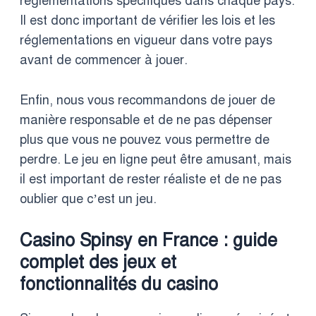
réglementations spécifiques dans chaque pays.
Il est donc important de vérifier les lois et les
réglementations en vigueur dans votre pays
avant de commencer à jouer.
Enfin, nous vous recommandons de jouer de
manière responsable et de ne pas dépenser
plus que vous ne pouvez vous permettre de
perdre. Le jeu en ligne peut être amusant, mais
il est important de rester réaliste et de ne pas
oublier que c’est un jeu.
Casino Spinsy en France : guide
complet des jeux et
fonctionnalités du casino