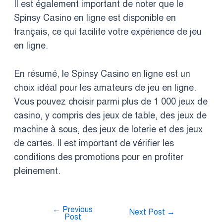
Il est également important de noter que le
Spinsy Casino en ligne est disponible en
français, ce qui facilite votre expérience de jeu
en ligne.
En résumé, le Spinsy Casino en ligne est un
choix idéal pour les amateurs de jeu en ligne.
Vous pouvez choisir parmi plus de 1 000 jeux de
casino, y compris des jeux de table, des jeux de
machine à sous, des jeux de loterie et des jeux
de cartes. Il est important de vérifier les
conditions des promotions pour en profiter
pleinement.
←
Previous
Next Post
→
Post