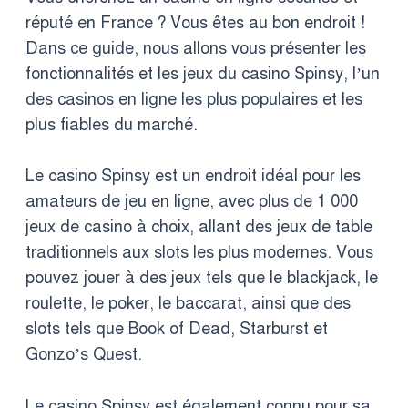
réputé en France ? Vous êtes au bon endroit !
Dans ce guide, nous allons vous présenter les
fonctionnalités et les jeux du casino Spinsy, l’un
des casinos en ligne les plus populaires et les
plus fiables du marché.
Le casino Spinsy est un endroit idéal pour les
amateurs de jeu en ligne, avec plus de 1 000
jeux de casino à choix, allant des jeux de table
traditionnels aux slots les plus modernes. Vous
pouvez jouer à des jeux tels que le blackjack, le
roulette, le poker, le baccarat, ainsi que des
slots tels que Book of Dead, Starburst et
Gonzo’s Quest.
Le casino Spinsy est également connu pour sa