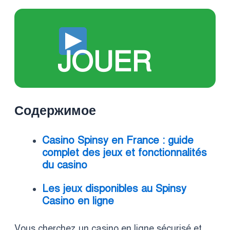
JOUER
Содержимое
Casino Spinsy en France : guide
complet des jeux et fonctionnalités
du casino
Les jeux disponibles au Spinsy
Casino en ligne
Vous cherchez un casino en ligne sécurisé et