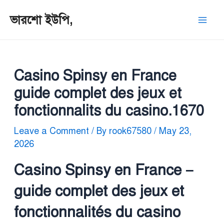
ভারশো ইউপি,
Casino Spinsy en France
guide complet des jeux et
fonctionnalits du casino.1670
Leave a Comment
/ By
rook67580
/
May 23,
2026
Casino Spinsy en France –
guide complet des jeux et
fonctionnalités du casino