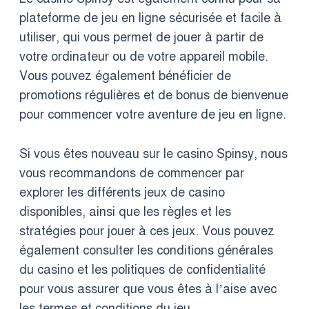
plateforme de jeu en ligne sécurisée et facile à
utiliser, qui vous permet de jouer à partir de
votre ordinateur ou de votre appareil mobile.
Vous pouvez également bénéficier de
promotions régulières et de bonus de bienvenue
pour commencer votre aventure de jeu en ligne.
Si vous êtes nouveau sur le casino Spinsy, nous
vous recommandons de commencer par
explorer les différents jeux de casino
disponibles, ainsi que les règles et les
stratégies pour jouer à ces jeux. Vous pouvez
également consulter les conditions générales
du casino et les politiques de confidentialité
pour vous assurer que vous êtes à l’aise avec
les termes et conditions du jeu.