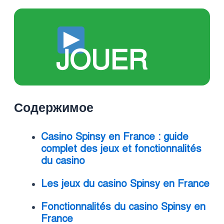
JOUER
Содержимое
Casino Spinsy en France : guide
complet des jeux et fonctionnalités
du casino
Les jeux du casino Spinsy en France
Fonctionnalités du casino Spinsy en
France