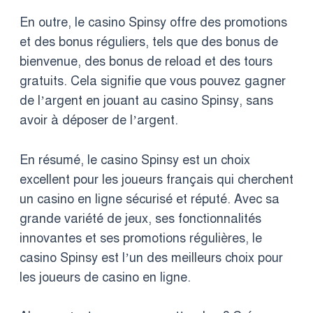
En outre, le casino Spinsy offre des promotions
et des bonus réguliers, tels que des bonus de
bienvenue, des bonus de reload et des tours
gratuits. Cela signifie que vous pouvez gagner
de l’argent en jouant au casino Spinsy, sans
avoir à déposer de l’argent.
En résumé, le casino Spinsy est un choix
excellent pour les joueurs français qui cherchent
un casino en ligne sécurisé et réputé. Avec sa
grande variété de jeux, ses fonctionnalités
innovantes et ses promotions régulières, le
casino Spinsy est l’un des meilleurs choix pour
les joueurs de casino en ligne.