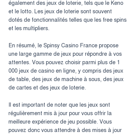
également des jeux de loterie, tels que le Keno
et le lotto. Les jeux de loterie sont souvent
dotés de fonctionnalités telles que les free spins
et les multipliers.
En résumé, le Spinsy Casino France propose
une large gamme de jeux pour répondre à vos
attentes. Vous pouvez choisir parmi plus de 1
000 jeux de casino en ligne, y compris des jeux
de table, des jeux de machine à sous, des jeux
de cartes et des jeux de loterie.
Il est important de noter que les jeux sont
régulièrement mis à jour pour vous offrir la
meilleure expérience de jeu possible. Vous
pouvez donc vous attendre à des mises à jour