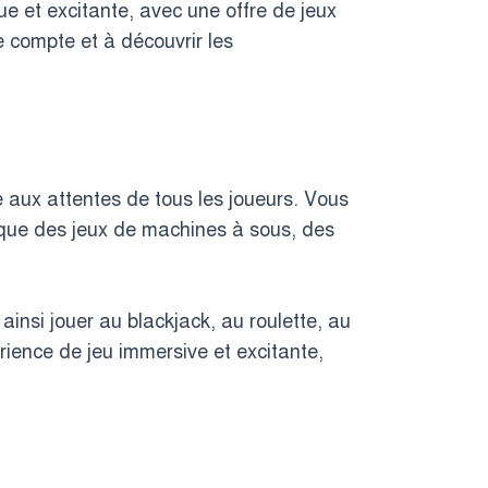
ue et excitante, avec une offre de jeux
e compte et à découvrir les
 aux attentes de tous les joueurs. Vous
si que des jeux de machines à sous, des
ainsi jouer au blackjack, au roulette, au
érience de jeu immersive et excitante,