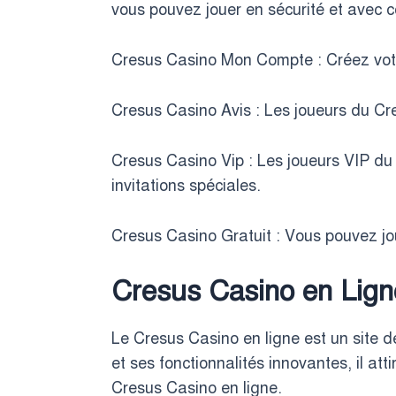
vous pouvez jouer en sécurité et avec co
Cresus Casino Mon Compte : Créez vot
Cresus Casino Avis : Les joueurs du Cres
Cresus Casino Vip : Les joueurs VIP d
invitations spéciales.
Cresus Casino Gratuit : Vous pouvez jo
Cresus Casino en Ligne
Le Cresus Casino en ligne est un site de
et ses fonctionnalités innovantes, il att
Cresus Casino en ligne.