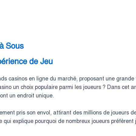
 à Sous
périence de Jeu
nds casinos en ligne du marché, proposant une grande 
sino un choix populaire parmi les joueurs ? Dans cet art
font un endroit unique.
ment pris son envol, attirant des millions de joueurs d
 ce qui explique pourquoi de nombreux joueurs préfèrent j