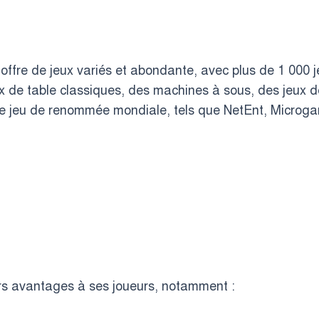
ffre de jeux variés et abondante, avec plus de 1 000 j
x de table classiques, des machines à sous, des jeux de
 de jeu de renommée mondiale, tels que NetEnt, Microg
urs avantages à ses joueurs, notamment :