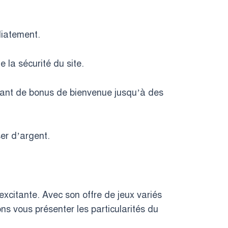
iatement.
 la sécurité du site.
lant de bonus de bienvenue jusqu’à des
er d’argent.
excitante. Avec son offre de jeux variés
ons vous présenter les particularités du