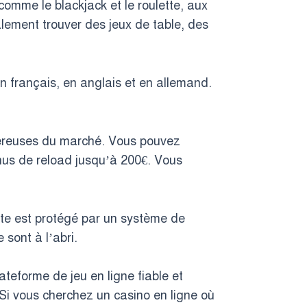
omme le blackjack et le roulette, aux
ement trouver des jeux de table, des
n français, en anglais et en allemand.
énéreuses du marché. Vous pouvez
nus de reload jusqu’à 200€. Vous
pte est protégé par un système de
sont à l’abri.
teforme de jeu en ligne fiable et
 Si vous cherchez un casino en ligne où