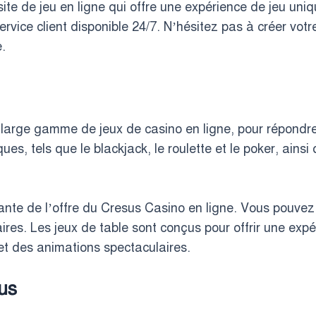
ite de jeu en ligne qui offre une expérience de jeu uniq
ervice client disponible 24/7. N’hésitez pas à créer votr
.
large gamme de jeux de casino en ligne, pour répondre
ques, tels que le blackjack, le roulette et le poker, ain
ante de l’offre du Cresus Casino en ligne. Vous pouvez 
ires. Les jeux de table sont conçus pour offrir une exp
t des animations spectaculaires.
us