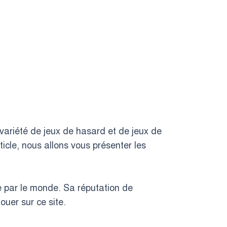
variété de jeux de hasard et de jeux de
icle, nous allons vous présenter les
e par le monde. Sa réputation de
ouer sur ce site.