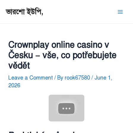
ভারশো ইউপি,
Crownplay online casino v
Česku – vše, co potřebujete
vědět
Leave a Comment
/ By
rook67580
/
June 1,
2026