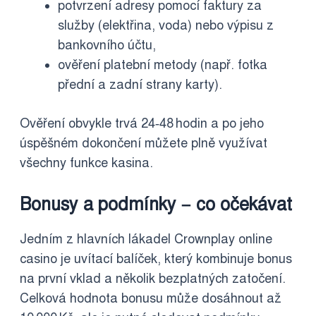
potvrzení adresy pomocí faktury za
služby (elektřina, voda) nebo výpisu z
bankovního účtu,
ověření platební metody (např. fotka
přední a zadní strany karty).
Ověření obvykle trvá 24‑48 hodin a po jeho
úspěšném dokončení můžete plně využívat
všechny funkce kasina.
Bonusy a podmínky – co očekávat
Jedním z hlavních lákadel Crownplay online
casino je uvítací balíček, který kombinuje bonus
na první vklad a několik bezplatných zatočení.
Celková hodnota bonusu může dosáhnout až