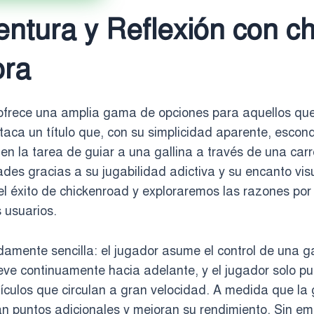
ntura y Reflexión con ch
ora
ofrece una amplia gama de opciones para aquellos que
staca un título que, con su simplicidad aparente, esco
 en la tarea de guiar a una gallina a través de una carr
ades gracias a su jugabilidad adictiva y su encanto v
el éxito de chickenroad y exploraremos las razones por
s usuarios.
mente sencilla: el jugador asume el control de una ga
eve continuamente hacia adelante, y el jugador solo pu
ehículos que circulan a gran velocidad. A medida que la
n puntos adicionales y mejoran su rendimiento. Sin emb