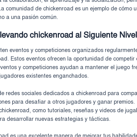
la colaboración, el aprendizaje y la socialización, per
. La comunidad de chickenroad es un ejemplo de cómo u
rno a una pasión común.
levando chickenroad al Siguiente Nivel
ten eventos y competiciones organizados regularmente
ad. Estos eventos ofrecen la oportunidad de competir 
eventos y competiciones ayudan a mantener el juego f
 jugadores existentes enganchados.
de redes sociales dedicados a chickenroad para compart
ones para desafiar a otros jugadores y ganar premios.
hickenroad, como tutoriales, reseñas y videos de jugab
a desarrollar nuevas estrategias y tácticas.
oad es una excelente manera de mejorar tus habilidade