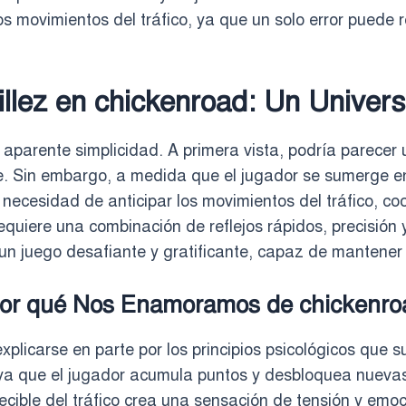
s movimientos del tráfico, ya que un solo error puede r
cillez en chickenroad: Un Univer
 aparente simplicidad. A primera vista, podría parece
re. Sin embargo, a medida que el jugador se sumerge en
ecesidad de anticipar los movimientos del tráfico, coo
equiere una combinación de reflejos rápidos, precisión 
un juego desafiante y gratificante, capaz de mantene
¿Por qué Nos Enamoramos de chickenr
licarse en parte por los principios psicológicos que s
 ya que el jugador acumula puntos y desbloquea nueva
ible del tráfico crea una sensación de tensión y emoc