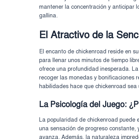
mantener la concentración y anticipar lo
gallina.
El Atractivo de la Sen
El encanto de chickenroad reside en su
para llenar unos minutos de tiempo lib
ofrece una profundidad inesperada. La n
recoger las monedas y bonificaciones r
habilidades hace que chickenroad sea 
La Psicología del Juego: 
La popularidad de chickenroad puede exp
una sensación de progreso constante,
avanza. Además, la naturaleza impredec