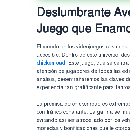
Deslumbrante Ave
Juego que Enam
El mundo de los videojuegos casuales 
accesible. Dentro de este universo, de
chickenroad
. Este juego, que se centra
atención de jugadores de todas las ed
análisis, desentrañaremos las claves d
experiencia tan gratificante para tanto
La premisa de chickenroad es extremada
con tráfico constante. La gallina se mu
evitando así ser atropellado por los v
monedas y bonificaciones que le otorga