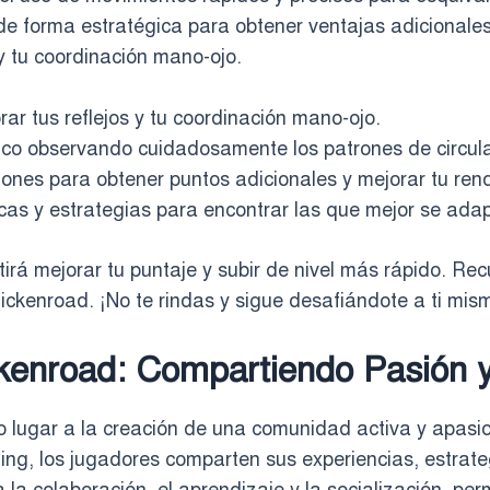
 de forma estratégica para obtener ventajas adicionales
y tu coordinación mano-ojo.
ar tus reflejos y tu coordinación mano-ojo.
fico observando cuidadosamente los patrones de circul
ones para obtener puntos adicionales y mejorar tu ren
cas y estrategias para encontrar las que mejor se adapt
irá mejorar tu puntaje y subir de nivel más rápido. Rec
ickenroad. ¡No te rindas y sigue desafiándote a ti mis
enroad: Compartiendo Pasión y
 lugar a la creación de una comunidad activa y apasio
ing, los jugadores comparten sus experiencias, estrate