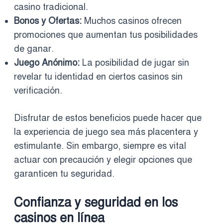
casino tradicional.
Bonos y Ofertas:
Muchos casinos ofrecen
promociones que aumentan tus posibilidades
de ganar.
Juego Anónimo:
La posibilidad de jugar sin
revelar tu identidad en ciertos casinos sin
verificación.
Disfrutar de estos beneficios puede hacer que
la experiencia de juego sea más placentera y
estimulante. Sin embargo, siempre es vital
actuar con precaución y elegir opciones que
garanticen tu seguridad.
Confianza y seguridad en los
casinos en línea