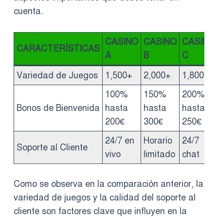
cuenta.
CASINO
CASINO
CASINO
CARACTERÍSTICAS
A
B
C
Variedad de Juegos
1,500+
2,000+
1,800+
100%
150%
200%
Bonos de Bienvenida
hasta
hasta
hasta
200€
300€
250€
24/7 en
Horario
24/7
Soporte al Cliente
vivo
limitado
chat
Como se observa en la comparación anterior, la
variedad de juegos y la calidad del soporte al
cliente son factores clave que influyen en la