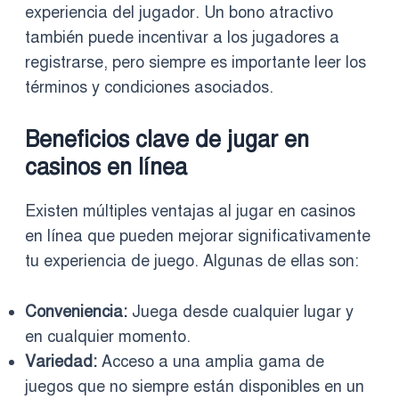
experiencia del jugador. Un bono atractivo
también puede incentivar a los jugadores a
registrarse, pero siempre es importante leer los
términos y condiciones asociados.
Beneficios clave de jugar en
casinos en línea
Existen múltiples ventajas al jugar en casinos
en línea que pueden mejorar significativamente
tu experiencia de juego. Algunas de ellas son:
Conveniencia:
Juega desde cualquier lugar y
en cualquier momento.
Variedad:
Acceso a una amplia gama de
juegos que no siempre están disponibles en un