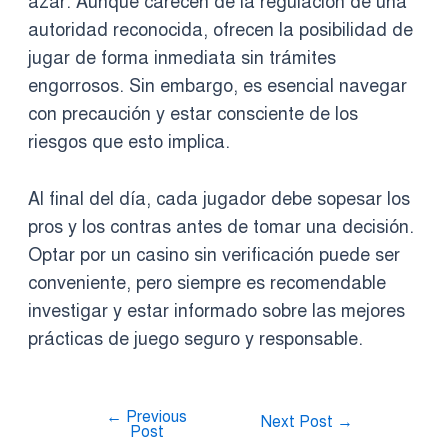
azar. Aunque carecen de la regulación de una
autoridad reconocida, ofrecen la posibilidad de
jugar de forma inmediata sin trámites
engorrosos. Sin embargo, es esencial navegar
con precaución y estar consciente de los
riesgos que esto implica.
Al final del día, cada jugador debe sopesar los
pros y los contras antes de tomar una decisión.
Optar por un casino sin verificación puede ser
conveniente, pero siempre es recomendable
investigar y estar informado sobre las mejores
prácticas de juego seguro y responsable.
←
Previous
Next Post
→
Post