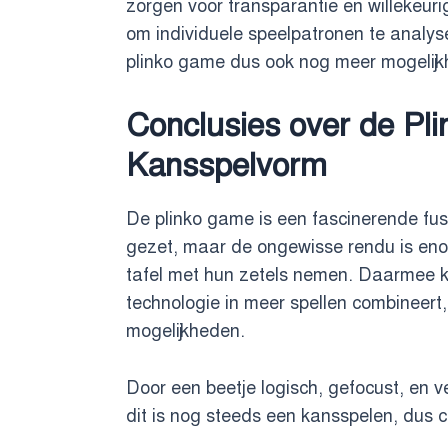
zorgen voor transparantie en willekeur
om individuele speelpatronen te analys
plinko game dus ook nog meer mogelij
Conclusies over de P
Kansspelvorm
De plinko game is een fascinerende fusi
gezet, maar de ongewisse rendu is enorm
tafel met hun zetels nemen. Daarmee kan
technologie in meer spellen combineer
mogelijkheden.
Door een beetje logisch, gefocust, en 
dit is nog steeds een kansspelen, dus c