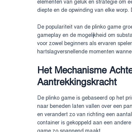
elementen van geluk en strategie om e
diepte en de opwinding van elke worp. 
De populariteit van de plinko game groe
gameplay en de mogelijkheid om substanti
voor zowel beginners als ervaren spele
hartslagversnellende momenten wannee
Het Mechanisme Achte
Aantrekkingskracht
De plinko game is gebaseerd op het pri
naar beneden laten vallen over een pane
en verandert zo van richting een aantal 
container is gekoppeld aan een andere w
game zo spannend maakt.