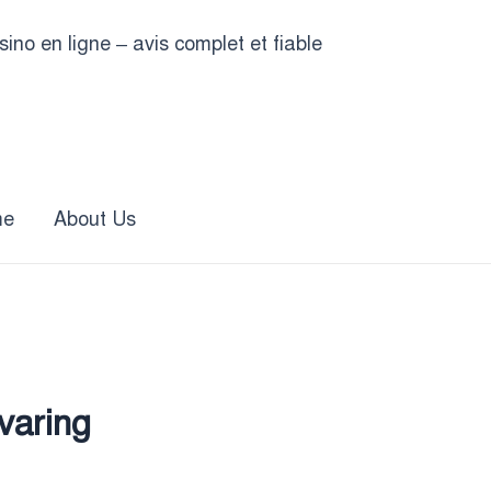
ino en ligne – avis complet et fiable
me
About Us
varing