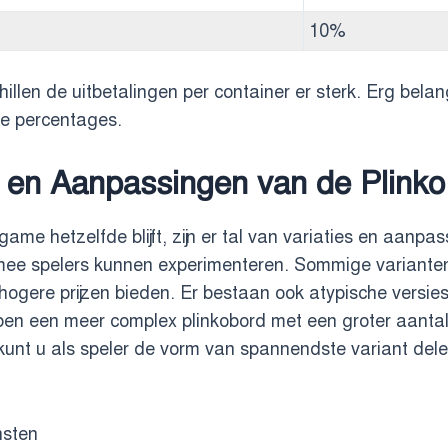
10%
illen de uitbetalingen per container er sterk. Erg belang
de percentages.
es en Aanpassingen van de Plin
me hetzelfde blijft, zijn er tal van variaties en aanpas
e spelers kunnen experimenteren. Sommige varianten 
e hogere prijzen bieden. Er bestaan ook atypische vers
ben een meer complex plinkobord met een groter aantal
kunt u als speler de vorm van spannendste variant del
nsten