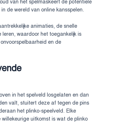
oud van het spelmaskeert de potentiële
 in de wereld van online kansspelen.
ntrekkelijke animaties, de snelle
 leren, waardoor het toegankelijk is
e onvoorspelbaarheid en de
vende
oven in het spelveld losgelaten en dan
en valt, stuitert deze af tegen de pins
nderaan het plinko-speelveld. Elke
willekeurige uitkomst is wat de plinko