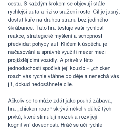
cestu. S každým krokem se objevují stále
rychlejší auta a riziko sražení roste. Cíl je jasný:
dostat kuře na druhou stranu bez jediného
škrábance. Tato hra testuje vaši rychlost
reakce, strategické myšlení a schopnost
předvídat pohyby aut. Klíčem k úspěchu je
načasování a správné využití mezer mezi
projíždějícími vozidly. A právě v této
jednoduchosti spočívá její kouzlo – „chicken
road“ vás rychle vtáhne do děje a nenechá vás
jít, dokud nedosáhnete cíle.
Ačkoliv se to může zdát jako pouhá zábava,
hra „chicken road“ skrývá několik důležitých
prvků, které stimulují mozek a rozvíjejí
kognitivní dovednosti. Hráč se učí rychle