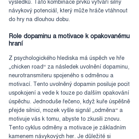
výsledků. Tato kombinace prvků vytváří silný
návykový potenciál, který může hráče vtáhnout
do hry na dlouhou dobu.
Role dopaminu a motivace k opakovanému
hraní
Z psychologického hlediska má úspěch ve hře
„chicken road“ za následek uvolnění dopaminu,
neurotransmiteru spojeného s odměnou a
motivací. Tento uvolněný dopamin posiluje pocit
uspokojení a vede k touze po dalším opakování
úspěchu. Jednoduše řečeno, když kuře úspěšně
přejde silnici, mozek vyšle signál „odměna“ a
motivuje vás k tomu, abyste to zkusili znovu.
Tento cyklus odměny a motivace je základním
kamenem návykových her. Je důležité si