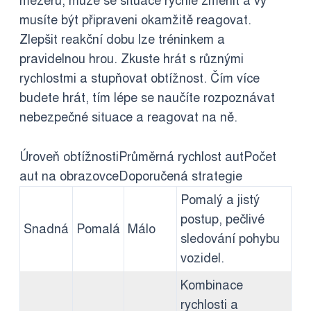
mezeru, může se situace rychle změnit a vy
musíte být připraveni okamžitě reagovat.
Zlepšit reakční dobu lze tréninkem a
pravidelnou hrou. Zkuste hrát s různými
rychlostmi a stupňovat obtížnost. Čím více
budete hrát, tím lépe se naučíte rozpoznávat
nebezpečné situace a reagovat na ně.
Úroveň obtížnostiPrůměrná rychlost autPočet
aut na obrazovceDoporučená strategie
Pomalý a jistý
postup, pečlivé
Snadná
Pomalá
Málo
sledování pohybu
vozidel.
Kombinace
rychlosti a