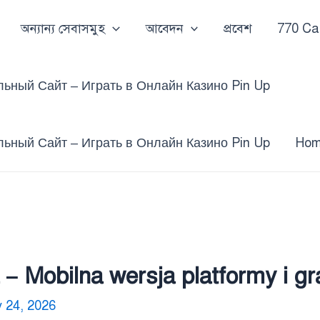
অন্যান্য সেবাসমুহ
আবেদন
প্রবেশ
770 Cas
ьный Сайт – Играть в Онлайн Казино Pin Up
ьный Сайт – Играть в Онлайн Казино Pin Up
Ho
 – Mobilna wersja platformy i g
 24, 2026