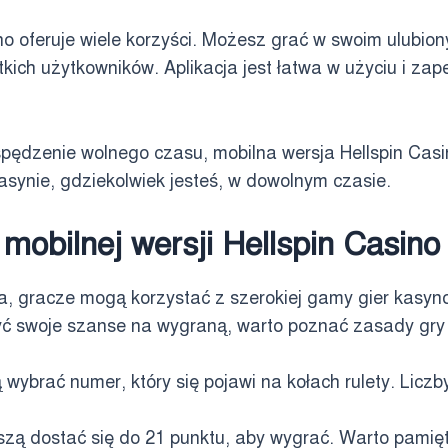
o oferuje wiele korzyści. Możesz grać w swoim ulubion
ystkich użytkowników. Aplikacja jest łatwa w użyciu i
ędzenie wolnego czasu, mobilna wersja Hellspin Casin
asynie, gdziekolwiek jesteś, w dowolnym czasie.
mobilnej wersji Hellspin Casino
ka, gracze mogą korzystać z szerokiej gamy gier kasyno
yć swoje szanse na wygraną, warto poznać zasady gry 
 wybrać numer, który się pojawi na kołach rulety. Licz
uszą dostać się do 21 punktu, aby wygrać. Warto pamięt