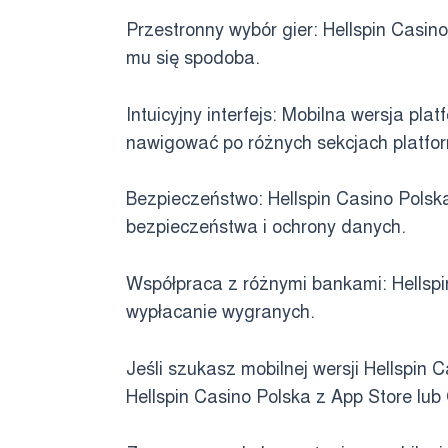
Przestronny wybór gier: Hellspin Casin
mu się spodoba.
Intuicyjny interfejs: Mobilna wersja pl
nawigować po różnych sekcjach platfo
Bezpieczeństwo: Hellspin Casino Polsk
bezpieczeństwa i ochrony danych.
Współpraca z różnymi bankami: Hellspi
wypłacanie wygranych.
Jeśli szukasz mobilnej wersji Hellspin 
Hellspin Casino Polska z App Store lub G