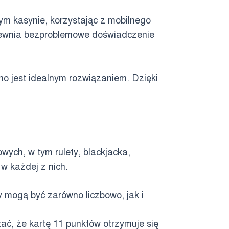
ym kasynie, korzystając z mobilnego
 zapewnia bezproblemowe doświadczenie
o jest idealnym rozwiązaniem. Dzięki
wych, w tym rulety, blackjacka,
w każdej z nich.
by mogą być zarówno liczbowo, jak i
ać, że kartę 11 punktów otrzymuje się