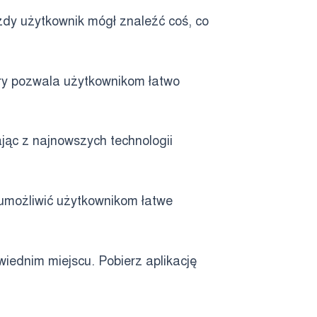
ażdy użytkownik mógł znaleźć coś, co
który pozwala użytkownikom łatwo
jąc z najnowszych technologii
 umożliwić użytkownikom łatwe
wiednim miejscu. Pobierz aplikację