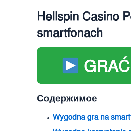
Hellspin Casino P
smartfonach
GRAĆ
Содержимое
Wygodna gra na smartf