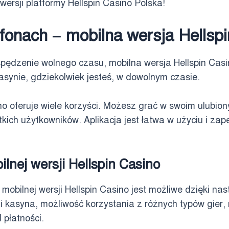
ersji platformy Hellspin Casino Polska!
onach – mobilna wersja Hellspi
ędzenie wolnego czasu, mobilna wersja Hellspin Casin
asynie, gdziekolwiek jesteś, w dowolnym czasie.
o oferuje wiele korzyści. Możesz grać w swoim ulubion
ystkich użytkowników. Aplikacja jest łatwa w użyciu i
lnej wersji Hellspin Casino
 mobilnej wersji Hellspin Casino jest możliwe dzięki na
ji kasyna, możliwość korzystania z różnych typów gier,
 płatności.