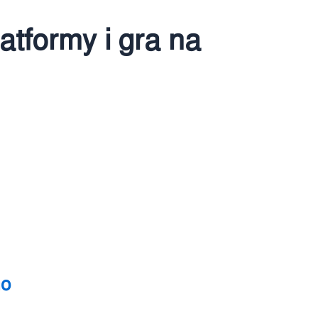
atformy i gra na
no