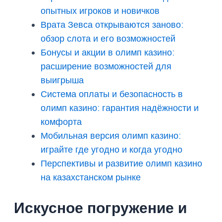
опытных игроков и новичков
Врата Зевса открываются заново:
обзор слота и его возможностей
Бонусы и акции в олимп казино:
расширение возможностей для
выигрыша
Система оплаты и безопасность в
олимп казино: гарантия надёжности и
комфорта
Мобильная версия олимп казино:
играйте где угодно и когда угодно
Перспективы и развитие олимп казино
на казахстанском рынке
Искусное погружение и