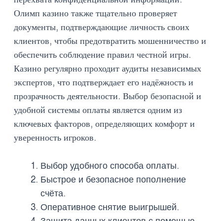
Олимп казино также тщательно проверяет
документы, подтверждающие личность своих
клиентов, чтобы предотвратить мошенничество и
обеспечить соблюдение правил честной игры.
Казино регулярно проходит аудиты независимых
экспертов, что подтверждает его надёжность и
прозрачность деятельности. Выбор безопасной и
удобной системы оплаты является одним из
ключевых факторов, определяющих комфорт и
уверенность игроков.
Выбор удобного способа оплаты.
Быстрое и безопасное пополнение
счёта.
Оперативное снятие выигрышей.
Защита данных клиентов с помощью