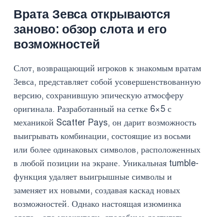
Врата Зевса открываются
заново: обзор слота и его
возможностей
Слот, возвращающий игроков к знакомым вратам
Зевса, представляет собой усовершенствованную
версию, сохранившую эпическую атмосферу
оригинала. Разработанный на сетке 6×5 с
механикой Scatter Pays, он дарит возможность
выигрывать комбинации, состоящие из восьми
или более одинаковых символов, расположенных
в любой позиции на экране. Уникальная tumble-
функция удаляет выигрышные символы и
заменяет их новыми, создавая каскад новых
возможностей. Однако настоящая изюминка