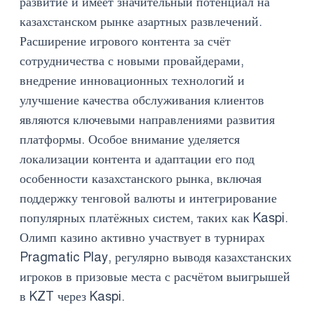
развитие и имеет значительный потенциал на
казахстанском рынке азартных развлечений.
Расширение игрового контента за счёт
сотрудничества с новыми провайдерами,
внедрение инновационных технологий и
улучшение качества обслуживания клиентов
являются ключевыми направлениями развития
платформы. Особое внимание уделяется
локализации контента и адаптации его под
особенности казахстанского рынка, включая
поддержку тенговой валюты и интегрирование
популярных платёжных систем, таких как Kaspi.
Олимп казино активно участвует в турнирах
Pragmatic Play, регулярно выводя казахстанских
игроков в призовые места с расчётом выигрышей
в KZT через Kaspi.