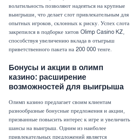
волатильность позволяют надеяться на крупные
выигрыши, что делает слот привлекательным для
опытных игроков, склонных к риску. Успех слота
закрепился в подборке хитов Olimp Casino KZ,
способствуя увеличению вклада в отыгрыш
приветственного пакета на 200 000 тенге.
Бонусы и акции в олимп
казино: расширение
возможностей для выигрыша
Олимп казино предлагает своим клиентам
разнообразные бонусные предложения и акции,
призванные повысить интерес к игре и увеличить
шансы на выигрыш. Одним из наиболее
привлекательных предложений является