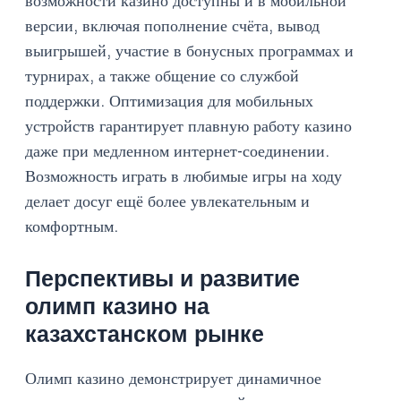
возможности казино доступны и в мобильной
версии, включая пополнение счёта, вывод
выигрышей, участие в бонусных программах и
турнирах, а также общение со службой
поддержки. Оптимизация для мобильных
устройств гарантирует плавную работу казино
даже при медленном интернет-соединении.
Возможность играть в любимые игры на ходу
делает досуг ещё более увлекательным и
комфортным.
Перспективы и развитие
олимп казино на
казахстанском рынке
Олимп казино демонстрирует динамичное