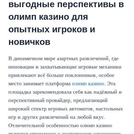
выгодные перспективы в
олимп казино для
опытных игроков и
новичков
В динамичном мире азартных развлечений, где
инновации и захватывающие игровые механики
привлекают всё больше поклонников, особое
место занимает платформа
олимп казино
. Эта
площадка зарекомендовала себя как надёжный и
перспективный провайдер, предлагающий
широкий спектр игровых автоматов, настольных
игр и других развлечений на любой вкус.
Отличительной особенностью олимп казино
является стремление к постоянному улучшению