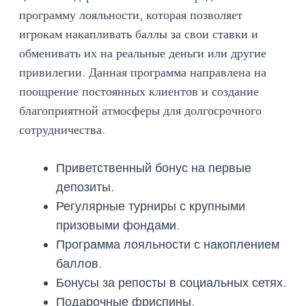
программу лояльности, которая позволяет
игрокам накапливать баллы за свои ставки и
обменивать их на реальные деньги или другие
привилегии. Данная программа направлена на
поощрение постоянных клиентов и создание
благоприятной атмосферы для долгосрочного
сотрудничества.
Приветственный бонус на первые
депозиты.
Регулярные турниры с крупными
призовыми фондами.
Программа лояльности с накоплением
баллов.
Бонусы за репосты в социальных сетях.
Подарочные фриспины.