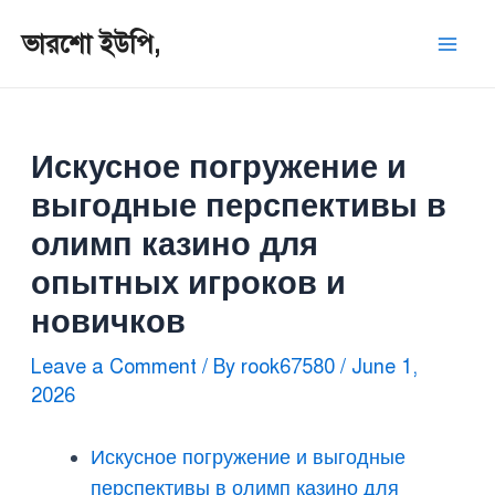
ভারশো ইউপি,
Искусное погружение и
выгодные перспективы в
олимп казино для
опытных игроков и
новичков
Leave a Comment
/ By
rook67580
/
June 1,
2026
Искусное погружение и выгодные
перспективы в олимп казино для