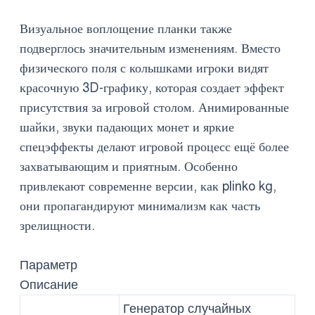
Визуальное воплощение планки также
подверглось значительным изменениям. Вместо
физического поля с колышками игроки видят
красочную 3D-графику, которая создает эффект
присутствия за игровой столом. Анимированные
шайки, звуки падающих монет и яркие
спецэффекты делают игровой процесс ещё более
захватывающим и приятным. Особенно
привлекают современне версии, как plinko kg,
они пропагандируют минимализм как часть
зрелищности.
Параметр
Описание
Генератор случайных