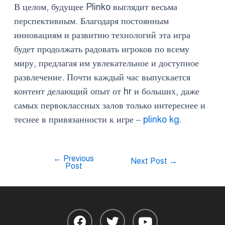
В целом, будущее Plinko выглядит весьма
перспективным. Благодаря постоянным
инновациям и развитию технологий эта игра
будет продолжать радовать игроков по всему
миру, предлагая им увлекательное и доступное
развлечение. Почти каждый час выпускается
контент делающий опыт от hr и больших, даже
самых первоклассных залов только интереснее и
теснее в привязанности к игре –
plinko kg
.
←
Previous
Next Post
→
Post