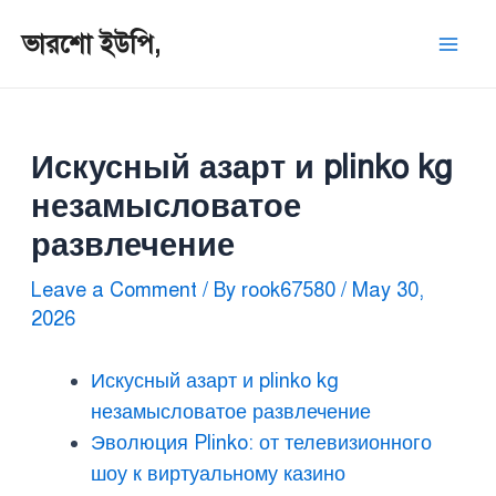
ভারশো ইউপি,
Искусный азарт и plinko kg
незамысловатое
развлечение
Leave a Comment
/ By
rook67580
/
May 30,
2026
Искусный азарт и plinko kg
незамысловатое развлечение
Эволюция Plinko: от телевизионного
шоу к виртуальному казино