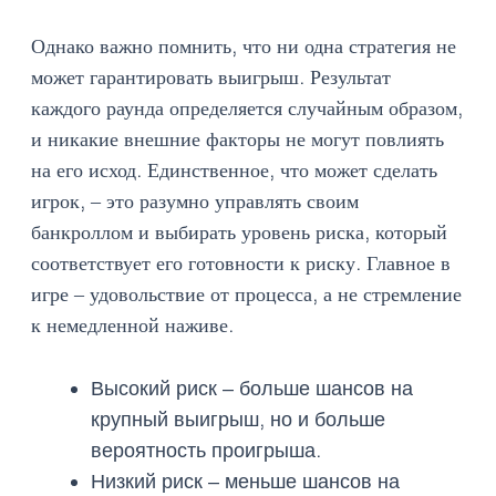
Однако важно помнить, что ни одна стратегия не
может гарантировать выигрыш. Результат
каждого раунда определяется случайным образом,
и никакие внешние факторы не могут повлиять
на его исход. Единственное, что может сделать
игрок, – это разумно управлять своим
банкроллом и выбирать уровень риска, который
соответствует его готовности к риску. Главное в
игре – удовольствие от процесса, а не стремление
к немедленной наживе.
Высокий риск – больше шансов на
крупный выигрыш, но и больше
вероятность проигрыша.
Низкий риск – меньше шансов на