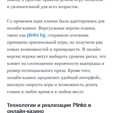
и увлекательной для всех возрастов.
Со временем идея планки была адаптирована для
онлайн-казино. Виртуальные версии планки,
такие как
plinko kg
, сохранили основные
принципы оригинальной игры, но получили ряд
новых возможностей и преимуществ. В онлайн
версии игроки могут выбирать уровень риска, что
влияет на соотношение вероятности выигрыша и
размер потенциального приза. Кроме того,
онлайн-казино предлагают удобный интерфейс,
высокую скорость игры и возможность делать
ставки в любое время и в любом месте.
Технологии и реализация Plinko в
онлайн-казино