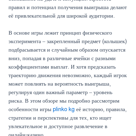
правил и потенциал получения выигрыша делают
её привлекательной для широкой аудитории.
В основе игры лежит принцип физического
эксперимента – закрепленный предмет (колышек)
подбрасывается и случайным образом опускается
вниз, попадая в различные ячейки с разными
коэффициентами выплат. И хотя предсказать
траекторию движения невозможно, каждый игрок
может повлиять на вероятность выигрыша,
регулируя один важный параметр – уровень
риска. В этом обзоре мы подробно рассмотрим
особенности игры
plinko kg
её историю, правила,
стратегии и перспективы для тех, кто ищет
увлекательное и доступное развлечение в
онлайн-казино.