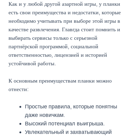
Как и у любой другой азартной игры, у планки
есть свои преимущества и недостатки, которые
необходимо учитывать при выборе этой игры в
качестве развлечения. Главгда стоит помнить и
выбирать сервисы только с серьезной
партнёрской программой, социальной
ответственностью, лицензией и историей
устойчивой работы.
К основным преимуществам планки можно
отнести:
Простые правила, которые понятны
даже новичкам.
Высокий потенциал выигрыша.
Увлекательный и захватывающий