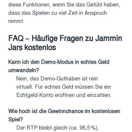
diese Funktionen, wenn Sie das Gefühl haben,
dass das Spielen zu viel Zeit in Anspruch
nimmt.
FAQ – Häufige Fragen zu Jammin
Jars kostenlos
Kann ich den Demo‑Modus in echtes Geld
umwandeln?
Nein, das Demo‑Guthaben ist rein
virtuell. Für echtes Geld müssen Sie ein
Echtgeld‑Konto eröffnen und einzahlen.
Wie hoch ist die Gewinnchance im kostenlosen
Spiel?
Der RTP bleibt gleich (ca. 96,5 %),