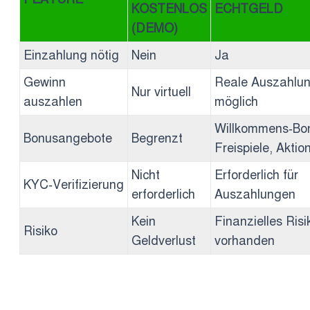
KOSTENLOS
ECHTGELD
(DEMO)
Einzahlung nötig
Nein
Ja
Gewinn
Reale Auszahlu
Nur virtuell
auszahlen
möglich
Willkommens‑Bo
Bonusangebote
Begrenzt
Freispiele, Aktio
Nicht
Erforderlich für
KYC‑Verifizierung
erforderlich
Auszahlungen
Kein
Finanzielles Risi
Risiko
Geldverlust
vorhanden