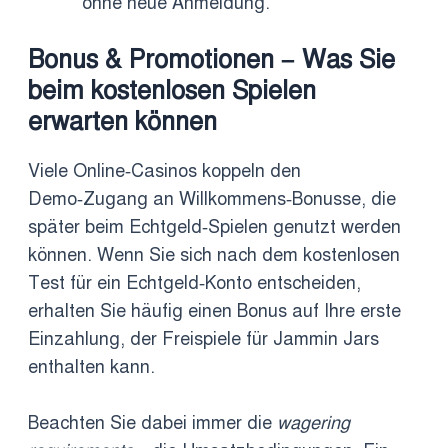
ohne neue Anmeldung.
Bonus & Promotionen – Was Sie
beim kostenlosen Spielen
erwarten können
Viele Online‑Casinos koppeln den
Demo‑Zugang an Willkommens‑Bonusse, die
später beim Echtgeld‑Spielen genutzt werden
können. Wenn Sie sich nach dem kostenlosen
Test für ein Echtgeld‑Konto entscheiden,
erhalten Sie häufig einen Bonus auf Ihre erste
Einzahlung, der Freispiele für Jammin Jars
enthalten kann.
Beachten Sie dabei immer die
wagering