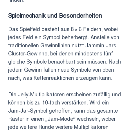
finden.
Spielmechanik und Besonderheiten
Das Spielfeld besteht aus 8 × 6 Feldern, wobei
jedes Feld ein Symbol beherbergt. Anstelle von
traditionellen Gewinnlinien nutzt Jammin Jars
Cluster‑Gewinne, bei denen mindestens fünf
gleiche Symbole benachbart sein müssen. Nach
jedem Gewinn fallen neue Symbole von oben
nach, was Kettenreaktionen erzeugen kann.
Die Jelly‑Multiplikatoren erscheinen zufällig und
können bis zu 10‑fach verstärken. Wird ein
Jam‑Jar‑Symbol getroffen, kann das gesamte
Raster in einen „Jam‑Mode“ wechseln, wobei
jede weitere Runde weitere Multiplikatoren