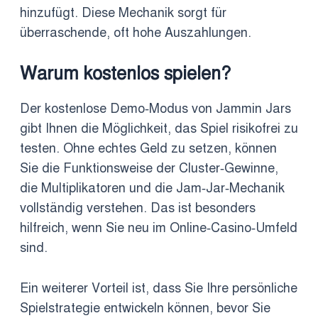
hinzufügt. Diese Mechanik sorgt für
überraschende, oft hohe Auszahlungen.
Warum kostenlos spielen?
Der kostenlose Demo‑Modus von Jammin Jars
gibt Ihnen die Möglichkeit, das Spiel risikofrei zu
testen. Ohne echtes Geld zu setzen, können
Sie die Funktionsweise der Cluster‑Gewinne,
die Multiplikatoren und die Jam‑Jar‑Mechanik
vollständig verstehen. Das ist besonders
hilfreich, wenn Sie neu im Online‑Casino‑Umfeld
sind.
Ein weiterer Vorteil ist, dass Sie Ihre persönliche
Spielstrategie entwickeln können, bevor Sie