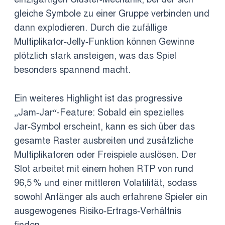
gleiche Symbole zu einer Gruppe verbinden und
dann explodieren. Durch die zufällige
Multiplikator‑Jelly‑Funktion können Gewinne
plötzlich stark ansteigen, was das Spiel
besonders spannend macht.
Ein weiteres Highlight ist das progressive
„Jam‑Jar“-Feature: Sobald ein spezielles
Jar‑Symbol erscheint, kann es sich über das
gesamte Raster ausbreiten und zusätzliche
Multiplikatoren oder Freispiele auslösen. Der
Slot arbeitet mit einem hohen RTP von rund
96,5 % und einer mittleren Volatilität, sodass
sowohl Anfänger als auch erfahrene Spieler ein
ausgewogenes Risiko‑Ertrags‑Verhältnis