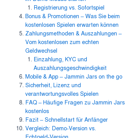
Registrierung vs. Sofortspiel
Bonus & Promotionen – Was Sie beim
kostenlosen Spielen erwarten können
Zahlungsmethoden & Auszahlungen –
Vom kostenlosen zum echten
Geldwechsel
Einzahlung, KYC und
Auszahlungsgeschwindigkeit
Mobile & App – Jammin Jars on the go
Sicherheit, Lizenz und
verantwortungsvolles Spielen
FAQ – Häufige Fragen zu Jammin Jars
kostenlos
Fazit – Schnellstart für Anfänger
Vergleich: Demo‑Version vs.
Echtgeld‑Version