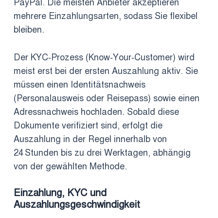
PayPal. Die meisten Anbieter akzeptieren
mehrere Einzahlungsarten, sodass Sie flexibel
bleiben.
Der KYC‑Prozess (Know‑Your‑Customer) wird
meist erst bei der ersten Auszahlung aktiv. Sie
müssen einen Identitätsnachweis
(Personalausweis oder Reisepass) sowie einen
Adressnachweis hochladen. Sobald diese
Dokumente verifiziert sind, erfolgt die
Auszahlung in der Regel innerhalb von
24 Stunden bis zu drei Werktagen, abhängig
von der gewählten Methode.
Einzahlung, KYC und
Auszahlungsgeschwindigkeit