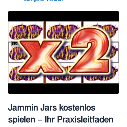
Jammin Jars kostenlos
spielen – Ihr Praxisleitfaden