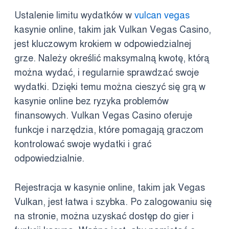
Ustalenie limitu wydatków w
vulcan vegas
kasynie online, takim jak Vulkan Vegas Casino,
jest kluczowym krokiem w odpowiedzialnej
grze. Należy określić maksymalną kwotę, którą
można wydać, i regularnie sprawdzać swoje
wydatki. Dzięki temu można cieszyć się grą w
kasynie online bez ryzyka problemów
finansowych. Vulkan Vegas Casino oferuje
funkcje i narzędzia, które pomagają graczom
kontrolować swoje wydatki i grać
odpowiedzialnie.
Rejestracja w kasynie online, takim jak Vegas
Vulkan, jest łatwa i szybka. Po zalogowaniu się
na stronie, można uzyskać dostęp do gier i