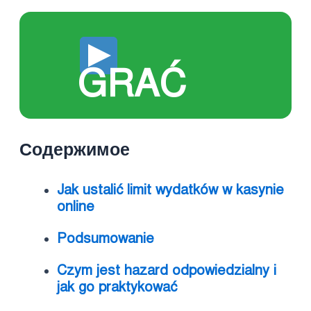
GRAĆ
Содержимое
Jak ustalić limit wydatków w kasynie
online
Podsumowanie
Czym jest hazard odpowiedzialny i
jak go praktykować