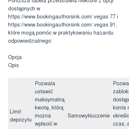
Poniższa tabela przedstawia niektóre z opcji
dostępnych w
https://www.bookingauthorsink.com/ vegas 77 i
https://www.bookingauthorsink.com/ vegas 91,
które mogą pomóc w praktykowaniu hazardu
odpowiedzialnego:
Opcja
Opis
Pozwala
Pozwa
ustawić
zablo
maksymalną
dostęp
kwotę, którą
konta 
Limit
można
Samowykluczenie
określ
depozytu
wpłacić w
czas, 