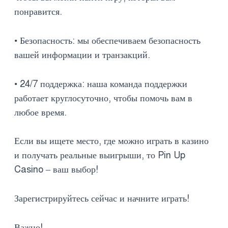
понравится.
• Безопасность: мы обеспечиваем безопасность
вашей информации и транзакций.
• 24/7 поддержка: наша команда поддержки
работает круглосуточно, чтобы помочь вам в
любое время.
Если вы ищете место, где можно играть в казино
и получать реальные выигрыши, то Pin Up
Casino – ваш выбор!
Зарегистрируйтесь сейчас и начните играть!
Важно!