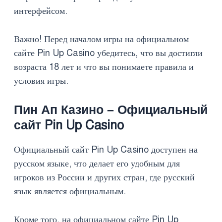
интерфейсом.
Важно! Перед началом игры на официальном
сайте Pin Up Casino убедитесь, что вы достигли
возраста 18 лет и что вы понимаете правила и
условия игры.
Пин Ап Казино – Официальный
сайт Pin Up Casino
Официальный сайт Pin Up Casino доступен на
русском языке, что делает его удобным для
игроков из России и других стран, где русский
язык является официальным.
Кроме того, на официальном сайте Pin Up