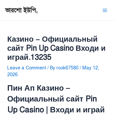
ভারশো ইউপি,
Казино – Официальный
сайт Pin Up Casino Входи и
играй.13235
Leave a Comment
/ By
rook67580
/
May 12,
2026
Пин Ап Казино –
Официальный сайт Pin
Up Casino | Входи и играй