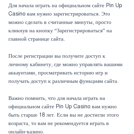
Для начала играть на официальном сайте Pin Up
Casino вам нужно зарегистрироваться. Это
можно сделать в считанные минуты, просто
кликнув на кнопку “Зарегистрироваться” на
главной странице сайта.
После регистрации вы получите доступ к
личному кабинету, где можно управлять вашими
аккаунтами, просматривать историю игр и
получать доступ к различным функциям сайта.
Важно помнить, что для начала играть на
официальном сайте Pin Up Casino вам нужно
быть старше 18 лет. Если вы не достигли этого
возраста, то вам не рекомендуется играть в
онлайн-казино.