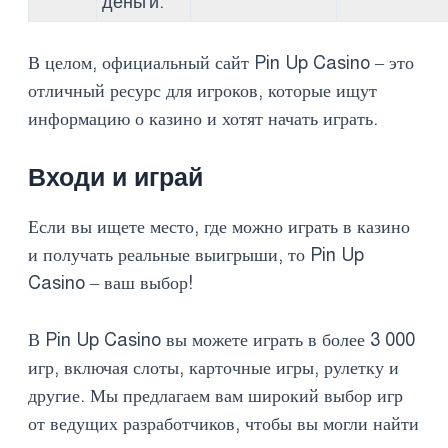
деньги.
В целом, официальный сайт Pin Up Casino – это
отличный ресурс для игроков, которые ищут
информацию о казино и хотят начать играть.
Входи и играй
Если вы ищете место, где можно играть в казино
и получать реальные выигрыши, то Pin Up
Casino – ваш выбор!
В Pin Up Casino вы можете играть в более 3 000
игр, включая слоты, карточные игры, рулетку и
другие. Мы предлагаем вам широкий выбор игр
от ведущих разработчиков, чтобы вы могли найти