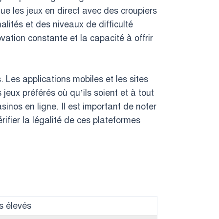
que les jeux en direct avec des croupiers
alités et des niveaux de difficulté
tion constante et la capacité à offrir
 Les applications mobiles et les sites
jeux préférés où qu’ils soient et à tout
inos en ligne. Il est important de noter
rifier la légalité de ces plateformes
ls élevés