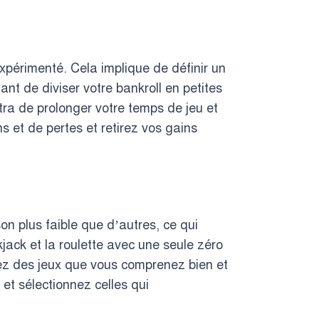
expérimenté. Cela implique de définir un
nt de diviser votre bankroll en petites
tra de prolonger votre temps de jeu et
ns et de pertes et retirez vos gains
n plus faible que d’autres, ce qui
ack et la roulette avec une seule zéro
ez des jeux que vous comprenez bien et
 et sélectionnez celles qui