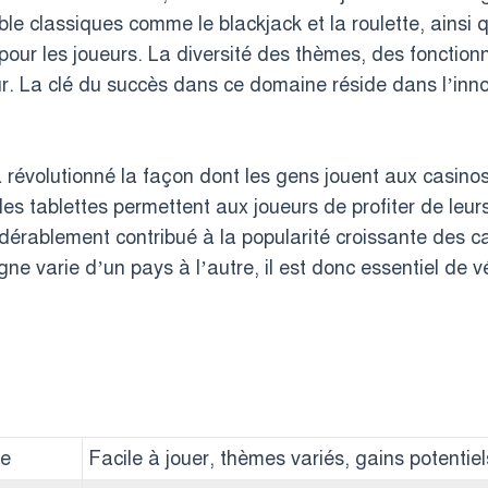
le classiques comme le blackjack et la roulette, ainsi 
pour les joueurs. La diversité des thèmes, des fonctionn
. La clé du succès dans ce domaine réside dans l’innova
 révolutionné la façon dont les gens jouent aux casinos.
s tablettes permettent aux joueurs de profiter de leurs 
dérablement contribué à la popularité croissante des cas
ne varie d’un pays à l’autre, il est donc essentiel de vé
ée
Facile à jouer, thèmes variés, gains potentie