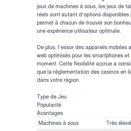
jeux de machines à sous, les jeux de tab
réels sont autant d’options disponibles 
permet à chacun de trouver son bonheur
une expérience utilisateur optimale.
De plus, l’essor des appareils mobiles a
web optimisés pour les smartphones et le
moment. Cette flexibilité accrue a consi
que la réglementation des casinos en lig
dans votre région.
Type de Jeu
Popularité
Avantages
Machines à sous
Très élev