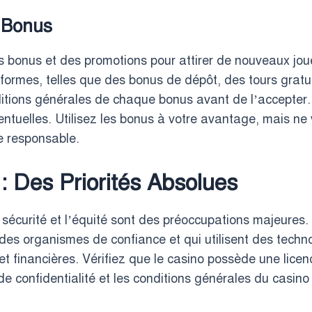
s Bonus
 bonus et des promotions pour attirer de nouveaux joueu
ormes, telles que des bonus de dépôt, des tours gratuit
nditions générales de chaque bonus avant de l’accepte
ventuelles. Utilisez les bonus à votre avantage, mais ne
e responsable.
 : Des Priorités Absolues
écurité et l’équité sont des préoccupations majeures. I
des organismes de confiance et qui utilisent des tech
t financières. Vérifiez que le casino possède une licen
 de confidentialité et les conditions générales du casin