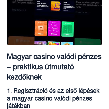
Magyar casino valódi pénzes
– praktikus útmutató
kezdőknek
1. Regisztráció és az első lépések
a magyar casino valódi pénzes
játékban