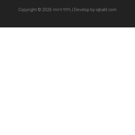
Copyright © 2026 ভারশো ইউপি, | Develop by
iqbalit.com