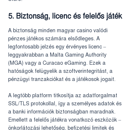
5. Biztonság, licenc és felelős játék
A biztonság minden magyar casino valódi
pénzes játékos számára elsődleges. A
legfontosabb jelzés egy érvényes licenc –
leggyakrabban a Malta Gaming Authority
(MGA) vagy a Curacao eGaming. Ezek a
hatóságok felügyelik a szoftverintegritást, a
pénzügyi tranzakciókat és a játékosok jogait.
A legtöbb platform titkosítja az adatforgalmat
SSL/TLS protokollal, így a személyes adatok és
a banki információk biztonságban maradnak.
Emellett a felelős játékra vonatkozó eszközök –
önkorlátozási lehetőség, befizetési limitek és