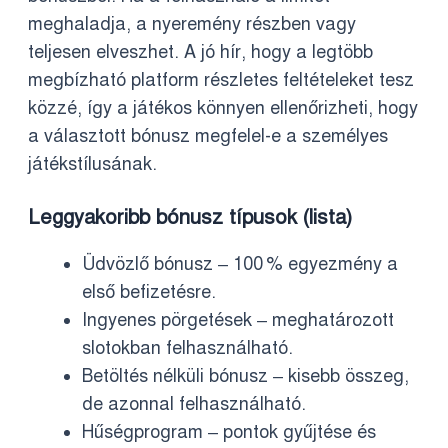
meghaladja, a nyeremény részben vagy
teljesen elveszhet. A jó hír, hogy a legtöbb
megbízható platform részletes feltételeket tesz
közzé, így a játékos könnyen ellenőrizheti, hogy
a választott bónusz megfelel-e a személyes
játékstílusának.
Leggyakoribb bónusz típusok (lista)
Üdvözlő bónusz – 100 % egyezmény a
első befizetésre.
Ingyenes pörgetések – meghatározott
slotokban felhasználható.
Betöltés nélküli bónusz – kisebb összeg,
de azonnal felhasználható.
Hűségprogram – pontok gyűjtése és