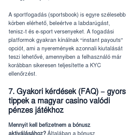
A sportfogadás (sportsbook) is egyre szélesebb
körben elérhető, beleértve a labdarúgást,
tenisz‑t és e‑sport versenyeket. A fogadási
platformok gyakran kínálnak “instant payouts”
opciót, ami a nyeremények azonnali kiutalását
teszi lehetővé, amennyiben a felhasználó már
korábban sikeresen teljesítette a KYC
ellenőrzést.
7. Gyakori kérdések (FAQ) – gyors
tippek a magyar casino valódi
pénzes játékhoz
Mennyit kell befizetnem a bónusz
aktiválásához?
Általában a bónusz