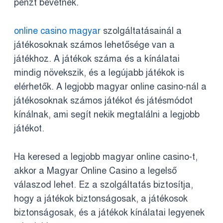
pénzt bevetnek.
online casino magyar
szolgáltatásainál a
játékosoknak számos lehetősége van a
játékhoz. A játékok száma és a kínálatai
mindig növekszik, és a legújabb játékok is
elérhetők. A legjobb magyar online casino-nál a
játékosoknak számos játékot és játésmódot
kínálnak, ami segít nekik megtalálni a legjobb
játékot.
Ha keresed a legjobb magyar online casino-t,
akkor a Magyar Online Casino a legelső
válaszod lehet. Ez a szolgáltatás biztosítja,
hogy a játékok biztonságosak, a játékosok
biztonságosak, és a játékok kínálatai legyenek