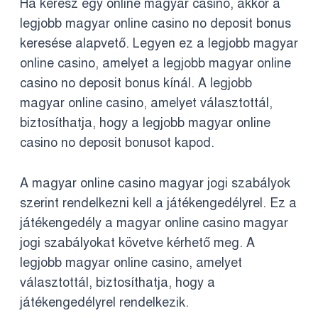
Ha keresz egy online magyar casino, akkor a
legjobb magyar online casino no deposit bonus
keresése alapvető. Legyen ez a legjobb magyar
online casino, amelyet a legjobb magyar online
casino no deposit bonus kínál. A legjobb
magyar online casino, amelyet választottál,
biztosíthatja, hogy a legjobb magyar online
casino no deposit bonusot kapod.
A magyar online casino magyar jogi szabályok
szerint rendelkezni kell a játékengedélyrel. Ez a
játékengedély a magyar online casino magyar
jogi szabályokat követve kérhető meg. A
legjobb magyar online casino, amelyet
választottál, biztosíthatja, hogy a
játékengedélyrel rendelkezik.