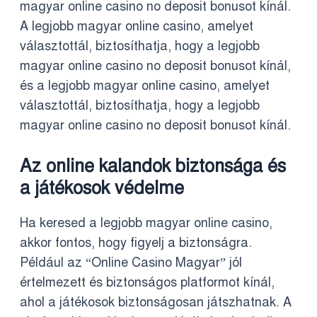
magyar online casino no deposit bonusot kínál.
A legjobb magyar online casino, amelyet
választottál, biztosíthatja, hogy a legjobb
magyar online casino no deposit bonusot kínál,
és a legjobb magyar online casino, amelyet
választottál, biztosíthatja, hogy a legjobb
magyar online casino no deposit bonusot kínál.
Az online kalandok biztonsága és
a játékosok védelme
Ha keresed a legjobb magyar online casino,
akkor fontos, hogy figyelj a biztonságra.
Például az “Online Casino Magyar” jól
értelmezett és biztonságos platformot kínál,
ahol a játékosok biztonságosan játszhatnak. A