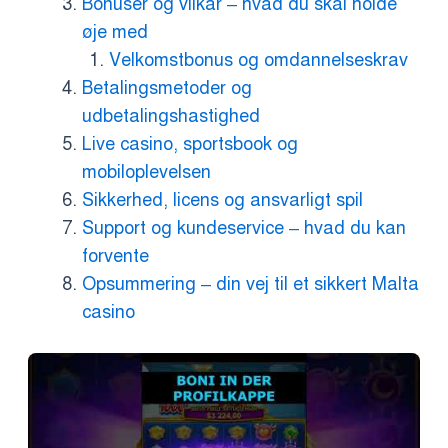
Bonuser og vilkår – hvad du skal holde
øje med
Velkomstbonus og omdannelseskrav
Betalingsmetoder og
udbetalingshastighed
Live casino, sportsbook og
mobiloplevelsen
Sikkerhed, licens og ansvarligt spil
Support og kundeservice – hvad du kan
forvente
Opsummering – din vej til et sikkert Malta
casino