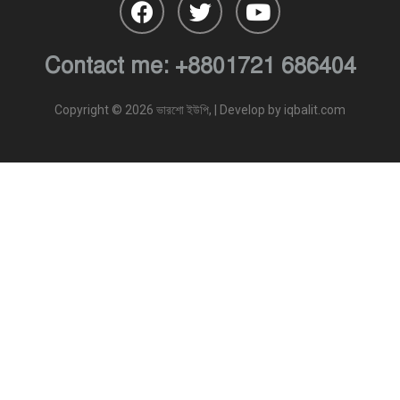
Contact me:
+8801721 686404
Copyright © 2026 ভারশো ইউপি, | Develop by
iqbalit.com