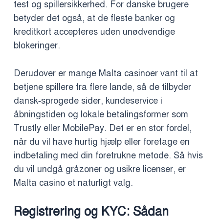
test og spillersikkerhed. For danske brugere
betyder det også, at de fleste banker og
kreditkort accepteres uden unødvendige
blokeringer.
Derudover er mange Malta casinoer vant til at
betjene spillere fra flere lande, så de tilbyder
dansk‑sprogede sider, kundeservice i
åbningstiden og lokale betalingsformer som
Trustly eller MobilePay. Det er en stor fordel,
når du vil have hurtig hjælp eller foretage en
indbetaling med din foretrukne metode. Så hvis
du vil undgå gråzoner og usikre licenser, er
Malta casino et naturligt valg.
Registrering og KYC: Sådan