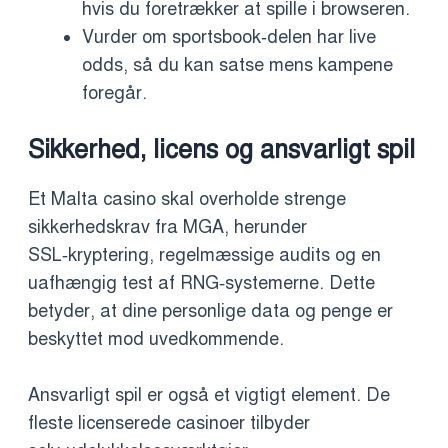
hvis du foretrækker at spille i browseren.
Vurder om sportsbook‑delen har live
odds, så du kan satse mens kampene
foregår.
Sikkerhed, licens og ansvarligt spil
Et Malta casino skal overholde strenge
sikkerhedskrav fra MGA, herunder
SSL‑kryptering, regelmæssige audits og en
uafhængig test af RNG‑systemerne. Dette
betyder, at dine personlige data og penge er
beskyttet mod uvedkommende.
Ansvarligt spil er også et vigtigt element. De
fleste licenserede casinoer tilbyder