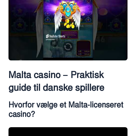
Malta casino – Praktisk
guide til danske spillere
Hvorfor vælge et Malta-licenseret
casino?