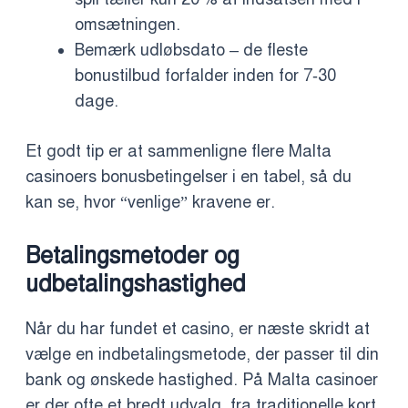
omsætningen.
Bemærk udløbsdato – de fleste
bonustilbud forfalder inden for 7‑30
dage.
Et godt tip er at sammenligne flere Malta
casinoers bonusbetingelser i en tabel, så du
kan se, hvor “venlige” kravene er.
Betalingsmetoder og
udbetalingshastighed
Når du har fundet et casino, er næste skridt at
vælge en indbetalingsmetode, der passer til din
bank og ønskede hastighed. På Malta casinoer
er der ofte et bredt udvalg, fra traditionelle kort